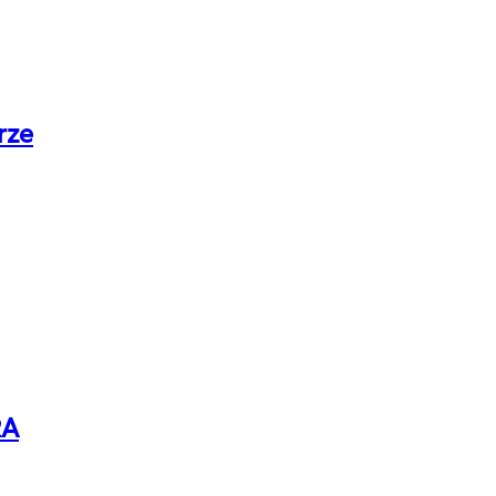
rze
RA