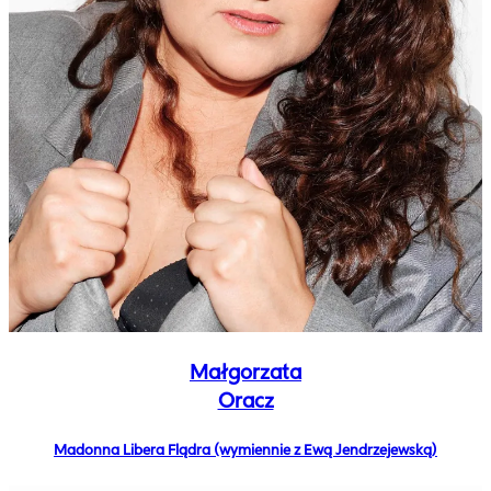
Małgorzata
Oracz
Madonna Libera Flądra (wymiennie z Ewą Jendrzejewską)