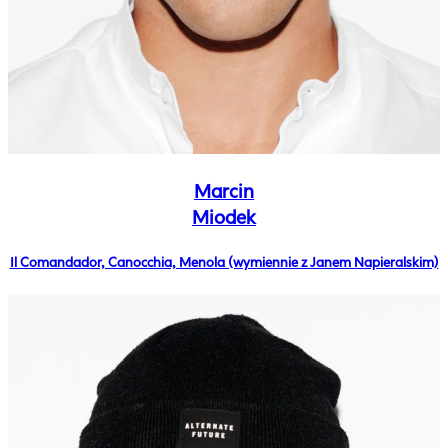
Marcin
Miodek
Il Comandador, Canocchia, Menola (wymiennie z Janem Napieralskim)