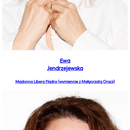
Ewa
Jendrzejewska
Madonna Libera Flądra (wymiennie z Małgorzatą Oracz)