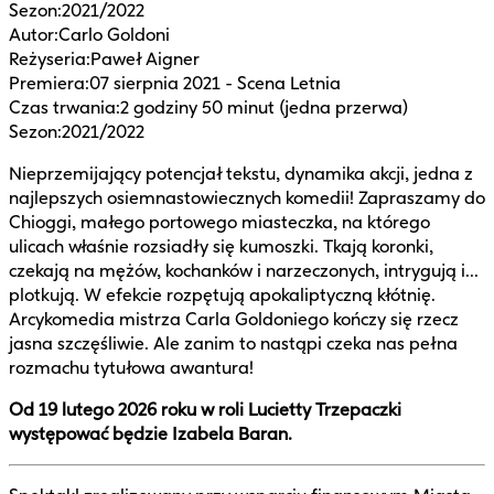
Sezon
:
2021/2022
Autor
:
Carlo Goldoni
Reżyseria
:
Paweł Aigner
Premiera
:
07 sierpnia 2021 - Scena Letnia
Czas trwania
:
2 godziny 50 minut (jedna przerwa)
Sezon
:
2021/2022
Nieprzemijający potencjał tekstu, dynamika akcji, jedna z
najlepszych osiemnastowiecznych komedii! Zapraszamy do
Chioggi, małego portowego miasteczka, na którego
ulicach właśnie rozsiadły się kumoszki. Tkają koronki,
czekają na mężów, kochanków i narzeczonych, intrygują i...
plotkują. W efekcie rozpętują apokaliptyczną kłótnię.
Arcykomedia mistrza Carla Goldoniego kończy się rzecz
jasna szczęśliwie. Ale zanim to nastąpi czeka nas pełna
rozmachu tytułowa awantura!
Od 19 lutego 2026 roku w roli Lucietty Trzepaczki
występować będzie Izabela Baran.