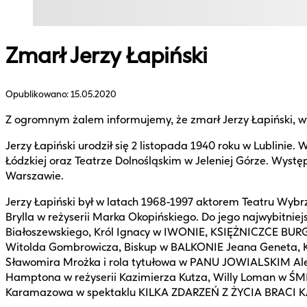
Zmarł Jerzy Łapiński
Opublikowano:
15.05.2020
Z ogromnym żalem informujemy, że zmarł Jerzy Łapiński, w
Jerzy Łapiński urodził się 2 listopada 1940 roku w Lublinie
Łódzkiej oraz Teatrze Dolnośląskim w Jeleniej Górze. Wys
Warszawie.
Jerzy Łapiński był w latach 1968-1997 aktorem Teatru Wyb
Brylla w reżyserii Marka Okopińskiego. Do jego najwybitni
Białoszewskiego, Król Ignacy w IWONIE, KSIĘŻNICZCE BU
Witolda Gombrowicza, Biskup w BALKONIE Jeana Geneta, 
Sławomira Mrożka i rola tytułowa w PANU JOWIALSKIM A
Hamptona w reżyserii Kazimierza Kutza, Willy Loman w ŚMIE
Karamazowa w spektaklu KILKA ZDARZEŃ Z ŻYCIA BRACI KAR