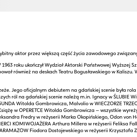
ybitny aktor przez większą część życia zawodowego związan
. W 1963 roku ukończył Wydział Aktorski Państwowej Wyższej Sz
tępował również na deskach Teatru Bogusławskiego w Kaliszu
rzeże. Jego oficjalnym debiutem na gdańskiej scenie była r
ejszych ról na gdańskiej scenie należą m.in. Ignacy w ŚLUB
RGUNDA Witolda Gombrowicza, Malvolio w WIECZORZE TRZECH
Książę w OPERETCE Witolda Gombrowicza – wszystkie wyre
leksandra Fredry w reżyserii Marka Okopińskiego, Odon 
RCI KOMIWOJAŻERA Arthura Millera w reżyserii Feliksa Falka
AMAZOW Fiodora Dostojewskiego w reżyserii Krzysztofa Za