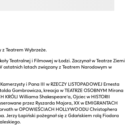
y z Teatrem Wybrzeże.
koły Teatralnej i Filmowej w Łodzi. Zaczynał w Teatrze Ziemi
. W ostatnich latach związany z Teatrem Narodowym w
ola Kamerzysty i Pana III w RZECZY LISTOPADOWEJ Ernesta
IE Witolda Gombrowicza, kreacja w TEATRZE OSOBNYM Mirona
 KRÓLI Williama Shakespeare'a, Ojciec w HISTORII
żyserowane przez Ryszarda Majora, XX w EMIGRANTACH
von Horvath w OPOWIEŚCIACH HOLLYWOODU Christophera
. Jerzy Łapiński pożegnał się z Gdańskiem rolą Fiodora
leskiego.