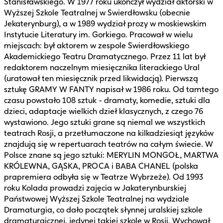
Stanisławskiego. W 1977 roku ukończył wydział aktorski w
Wyższej Szkole Teatralnej w Swierdłowsku (obecnie
Jekaterynburg), a w 1989 wydział prozy w moskiewskim
Instytucie Literatury im. Gorkiego. Pracował w wielu
miejscach: był aktorem w zespole Swierdłowskiego
Akademickiego Teatru Dramatycznego. Przez 11 lat był
redaktorem naczelnym miesięcznika literackiego Ural
(uratował ten miesięcznik przed likwidacją). Pierwszą
sztukę GRAMY W FANTY napisał w 1986 roku. Od tamtego
czasu powstało 108 sztuk - dramaty, komedie, sztuki dla
dzieci, adaptacje wielkich dzieł klasycznych, z czego 76
wystawiono. Jego sztuki grane są niemal we wszystkich
teatrach Rosji, a przetłumaczone na kilkadziesiąt języków
znajdują się w repertuarach teatrów na całym świecie. W
Polsce znane są jego sztuki: MERYLIN MONGOŁ, MARTWA
KRÓLEWNA, GĄSKA, PROCA i BABA CHANEL (polska
prapremiera odbyła się w Teatrze Wybrzeże). Od 1993
roku Kolada prowadzi zajęcia w Jakaterynburskiej
Państwowej Wyższej Szkole Teatralnej na wydziale
Dramaturgia, co dało początek słynnej uralskiej szkole
dramaturgicznej, jedynej takiej szkole w Rosji. Wychował