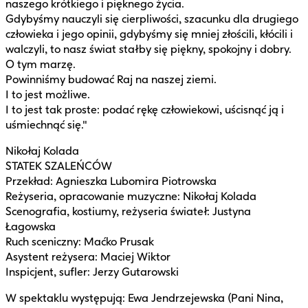
naszego krótkiego i pięknego życia.
Gdybyśmy nauczyli się cierpliwości, szacunku dla drugiego
człowieka i jego opinii, gdybyśmy się mniej złościli, kłócili i
walczyli, to nasz świat stałby się piękny, spokojny i dobry.
O tym marzę.
Powinniśmy budować Raj na naszej ziemi.
I to jest możliwe.
I to jest tak proste: podać rękę człowiekowi, uścisnąć ją i
uśmiechnąć się."
Nikołaj Kolada
STATEK SZALEŃCÓW
Przekład: Agnieszka Lubomira Piotrowska
Reżyseria, opracowanie muzyczne: Nikołaj Kolada
Scenografia, kostiumy, reżyseria świateł: Justyna
Łagowska
Ruch sceniczny: Maćko Prusak
Asystent reżysera: Maciej Wiktor
Inspicjent, sufler: Jerzy Gutarowski
W spektaklu występują: Ewa Jendrzejewska (Pani Nina,