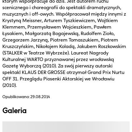
którym współpracuje do dziś. Jest autorem ruchu
scenicznego i choreografii do spektakli dramatycznych,
muzycznych i off-owych. Współpracował między innymi z
Krystyną Meissner, Arturem Tyszkiewiczem, Wojtkiem
Klemmem, Przemysławem Wojcieszkiem, Pawłem
Łysakiem, Małgorzatą Bogajewską, Rudolfem Zioło,
Grzegorzem Jarzyną, Piotrem Tomaszukiem, Piotrem
Kruszczyńskim, Nikołajem Koladą, Jakubem Roszkowskim
(STALKER w Teatrze Wybrzeże). Laureat Nagrody
Kulturalnej WARTO przyznawanej przez wrocławską
Gazetę Wyborczą (2010). Za swój pierwszy autorski
spektakl KLAUS DER GROSSE otrzymał Grand Prix Nurtu
OFF 31. Przeglądu Piosenki Aktorskiej we Wrocławiu
(2010).
Opublikowano:
29.08.2014
Galeria