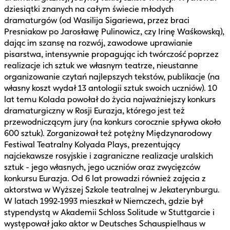
dziesiątki znanych na całym świecie młodych
dramaturgów (od Wasilija Sigariewa, przez braci
Presniakow po Jarosławę Pulinowicz, czy Irinę Waśkowską),
dając im szansę na rozwój, zawodowe uprawianie
pisarstwa, intensywnie propagując ich twórczość poprzez
realizacje ich sztuk we własnym teatrze, nieustanne
organizowanie czytań najlepszych tekstów, publikacje (na
własny koszt wydał 13 antologii sztuk swoich uczniów). 10
lat temu Kolada powołał do życia najważniejszy konkurs
dramaturgiczny w Rosji Eurazja, którego jest też
przewodniczącym jury (na konkurs corocznie spływa około
600 sztuk). Zorganizował też potężny Międzynarodowy
Festiwal Teatralny Kolyada Plays, prezentujący
najciekawsze rosyjskie i zagraniczne realizacje uralskich
sztuk - jego własnych, jego uczniów oraz zwycięzców
konkursu Eurazja. Od 6 lat prowadzi również zajęcia z
aktorstwa w Wyższej Szkole teatralnej w Jekaterynburgu.
W latach 1992-1993 mieszkał w Niemczech, gdzie był
stypendystą w Akademii Schloss Solitude w Stuttgarcie i
występował jako aktor w Deutsches Schauspielhaus w