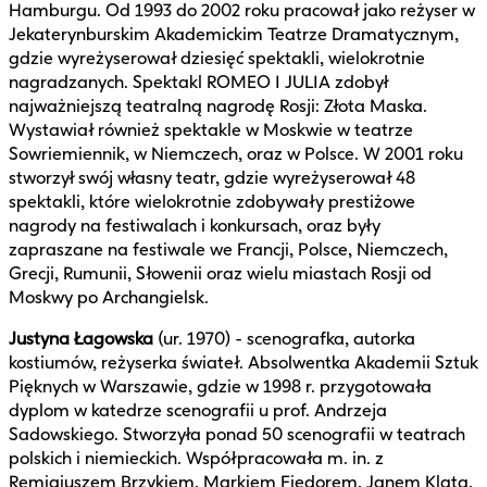
Hamburgu. Od 1993 do 2002 roku pracował jako reżyser w
Jekaterynburskim Akademickim Teatrze Dramatycznym,
gdzie wyreżyserował dziesięć spektakli, wielokrotnie
nagradzanych. Spektakl ROMEO I JULIA zdobył
najważniejszą teatralną nagrodę Rosji: Złota Maska.
Wystawiał również spektakle w Moskwie w teatrze
Sowriemiennik, w Niemczech, oraz w Polsce. W 2001 roku
stworzył swój własny teatr, gdzie wyreżyserował 48
spektakli, które wielokrotnie zdobywały prestiżowe
nagrody na festiwalach i konkursach, oraz były
zapraszane na festiwale we Francji, Polsce, Niemczech,
Grecji, Rumunii, Słowenii oraz wielu miastach Rosji od
Moskwy po Archangielsk.
Justyna Łagowska
(ur. 1970) - scenografka, autorka
kostiumów, reżyserka świateł. Absolwentka Akademii Sztuk
Pięknych w Warszawie, gdzie w 1998 r. przygotowała
dyplom w katedrze scenografii u prof. Andrzeja
Sadowskiego. Stworzyła ponad 50 scenografii w teatrach
polskich i niemieckich. Współpracowała m. in. z
Remigiuszem Brzykiem, Markiem Fiedorem, Janem Klatą,