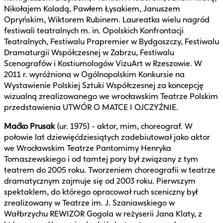
Nikołajem Koladą, Pawłem Łysakiem, Januszem
Opryńskim, Wiktorem Rubinem. Laureatka wielu nagród
festiwali teatralnych m. in. Opolskich Konfrontacji
Teatralnych, Festiwalu Prapremier w Bydgoszczy, Festiwalu
Dramaturgii Współczesnej w Zabrzu, Festiwalu
Scenografów i Kostiumologów VizuArt w Rzeszowie. W
2011 r. wyróżniona w Ogólnopolskim Konkursie na
Wystawienie Polskiej Sztuki Współczesnej za koncepcję
wizualną zrealizowanego we wrocławskim Teatrze Polskim
przedstawienia UTWÓR O MATCE I OJCZYŹNIE.
Maćko Prusak
(ur. 1975) - aktor, mim, choreograf. W
połowie lat dziewięćdziesiątych zadebiutował jako aktor
we Wrocławskim Teatrze Pantomimy Henryka
Tomaszewskiego i od tamtej pory był związany z tym
teatrem do 2005 roku. Tworzeniem choreografii w teatrze
dramatycznym zajmuje się od 2003 roku. Pierwszym
spektaklem, do którego opracował ruch sceniczny był
zrealizowany w Teatrze im. J. Szaniawskiego w
Wałbrzychu REWIZOR Gogola w reżyserii Jana Klaty, z