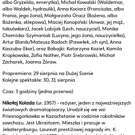
albo Gryzelda, emerytka), Michał Kowalski (Waldemar,
albo Waldek, hydraulik), Anna Kociarz (Franciszka, albo
Frania, jego żona), Małgorzata Oracz (Bożena, albo
Bożenka, sklepowa), Maciej Konopiński (Anwar, jej mąż,
taksówkarz), Jacek Labijak (Lech, nauczyciel), Monika
Chomicka-Szymaniak (Lucyna, jego żona, nauczycielka),
Artur Blanik/Mateusz Radoch (Pawełek, ich syn), Anna
Kaszuba (Ikar), oraz Babajki: Katarzyna Kozieł, Kamila
Kropkowska, Zofia Nather, Piotr Srebrowski, Michał
Zacharek, Joanna Żóraw.
Prapremiera: 29 sierpnia na Dużej Scenie
Kolejne spektakle: 30, 31 sierpnia
Czas: 3 godziny (jedna przerwa)
Nikołaj Kolada
(ur. 1957) - reżyser, jeden z najważniejszych
światowych dramatopisarzy. Urodził się we wsi
Priesnogorkowka w Kazachstanie w rodzinie robotników
sowchozu. Jest Ukraińcem. Mieszka i pracuje w
Jekaterynburgu. Laureat prestiżowej nagrody im. K.