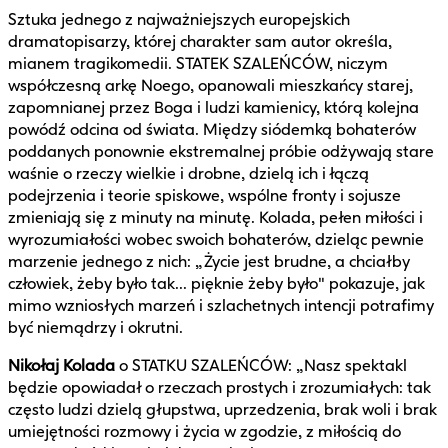
Sztuka jednego z najważniejszych europejskich
dramatopisarzy, której charakter sam autor określa,
mianem tragikomedii. STATEK SZALEŃCÓW, niczym
współczesną arkę Noego, opanowali mieszkańcy starej,
zapomnianej przez Boga i ludzi kamienicy, którą kolejna
powódź odcina od świata. Między siódemką bohaterów
poddanych ponownie ekstremalnej próbie odżywają stare
waśnie o rzeczy wielkie i drobne, dzielą ich i łączą
podejrzenia i teorie spiskowe, wspólne fronty i sojusze
zmieniają się z minuty na minutę. Kolada, pełen miłości i
wyrozumiałości wobec swoich bohaterów, dzieląc pewnie
marzenie jednego z nich: „Życie jest brudne, a chciałby
człowiek, żeby było tak... pięknie żeby było" pokazuje, jak
mimo wzniosłych marzeń i szlachetnych intencji potrafimy
być niemądrzy i okrutni.
Nikołaj Kolada
o STATKU SZALEŃCÓW: „Nasz spektakl
będzie opowiadał o rzeczach prostych i zrozumiałych: tak
często ludzi dzielą głupstwa, uprzedzenia, brak woli i brak
umiejętności rozmowy i życia w zgodzie, z miłością do