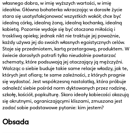
własnego dobra, w imię wyższych wartości, w imię
ideałów. Główna bohaterka wkraczając w dorosłe życie
stara się usatysfakcjonować wszystkich wokół; chce być
idealną córką, idealną żoną, idealną kochanką, idealną
kobietą. Pozornie wydaje się być otoczona miłością i
troskliwą opieką; jednak nikt nie traktuje jej poważnie,
każdy używa jej do swoich własnych egoistycznych celów.
Staje się przedmiotem, kartą przetargową, produktem. W
świecie dorosłych potrafi tylko nieudolnie powtarzać
schematy, które podsuwają jej otaczający ją mężczyźni.
Walcząc o siebie buduje takie same relacje władzy, jak te,
których jest ofiarą; te same zależności, z których pragnie
się wydostać. Jest współczesną nastolatką, która próbuje
odnaleźć siebie pośród norm dyktowanych przez rodzinę,
szkołę, kościół, popkulturę. Skoro ideały kobiecości okazują
się okrutnymi, ograniczającymi kliszami, zmuszona jest
zadać sobie podstawowe pytanie: kim jestem?
Obsada