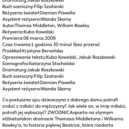
Dramaturg
:
Jakub Roszkowski
Ruch sceniczny
:
Filip Szatarski
Reżyseria świateł
:
Damian Pawella
Asystent reżysera
:
Wanda Skorny
Autor
:
Thomas Middleton, William Rowley
Reżyseria
:
Kuba Kowalski
Premiera
:
06 marca 2009
Czas trwania
:
1 godzina 30 minut (bez przerw)
Przekład
:
Krystyna Berwińska
Opracowanie tekstu
:
Kuba Kowalski, Jakub Roszkowski
Scenografia
:
Katarzyna Stochalska
Dramaturg
:
Jakub Roszkowski
Ruch sceniczny
:
Filip Szatarski
Reżyseria świateł
:
Damian Pawella
Asystent reżysera
:
Wanda Skorny
Co posłuszna ojcu dziewczyna z dobrego domu potrafi
zrobić z miłości do mężczyzny? Jak wiele on, w imię miłości,
potrafi jej wybaczyć? ZWODNICAoparta na słynnym
elżbietańskim dramacie Thomasa Middletona i Williama
Rowley'a, to historia pięknej Beatrice, która rozdarta