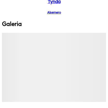
Tynda
Alsemero
Galeria