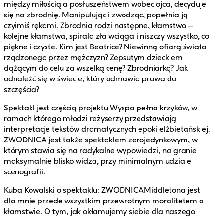
między miłością a posłuszeństwem wobec ojca, decyduje
się na zbrodnię. Manipulując i zwodząc, popełnia ją
czyimiś rękami. Zbrodnia rodzi następne, kłamstwo –
kolejne kłamstwa, spirala zła wciąga i niszczy wszystko, co
piękne i czyste. Kim jest Beatrice? Niewinną ofiarą świata
rządzonego przez mężczyzn? Zepsutym dzieckiem
dążącym do celu za wszelką cenę? Zbrodniarką? Jak
odnaleźć się w świecie, który odmawia prawa do
szczęścia?
Spektakl jest częścią projektu Wyspa pełna krzyków, w
ramach którego młodzi reżyserzy przedstawiają
interpretacje tekstów dramatycznych epoki elżbietańskiej.
ZWODNICA jest także spektaklem zerojedynkowym, w
którym stawia się na radykalne wypowiedzi, na granie
maksymalnie blisko widza, przy minimalnym udziale
scenografii.
Kuba Kowalski o spektaklu: ZWODNICAMiddletona jest
dla mnie przede wszystkim przewrotnym moralitetem o
kłamstwie. O tym, jak okłamujemy siebie dla naszego