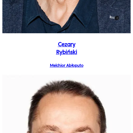
Cezary
Rybiński
Melchior Abłoputo