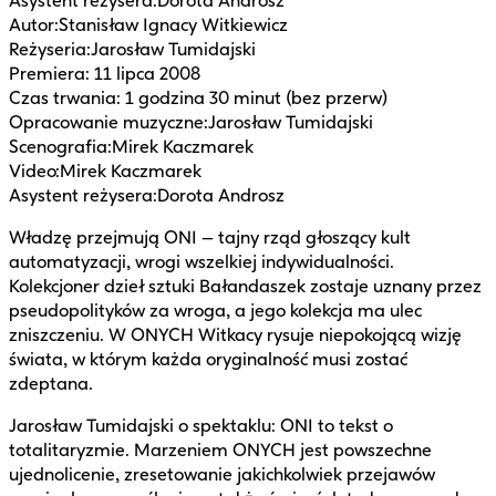
Asystent reżysera
:
Dorota Androsz
Autor
:
Stanisław Ignacy Witkiewicz
Reżyseria
:
Jarosław Tumidajski
Premiera
:
11 lipca 2008
Czas trwania
:
1 godzina 30 minut (bez przerw)
Opracowanie muzyczne
:
Jarosław Tumidajski
Scenografia
:
Mirek Kaczmarek
Video
:
Mirek Kaczmarek
Asystent reżysera
:
Dorota Androsz
Władzę przejmują ONI – tajny rząd głoszący kult
automatyzacji, wrogi wszelkiej indywidualności.
Kolekcjoner dzieł sztuki Bałandaszek zostaje uznany przez
pseudopolityków za wroga, a jego kolekcja ma ulec
zniszczeniu. W ONYCH Witkacy rysuje niepokojącą wizję
świata, w którym każda oryginalność musi zostać
zdeptana.
Jarosław Tumidajski o spektaklu: ONI to tekst o
totalitaryzmie. Marzeniem ONYCH jest powszechne
ujednolicenie, zresetowanie jakichkolwiek przejawów