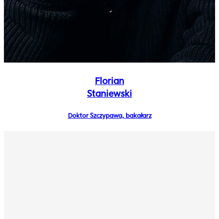
Florian
Staniewski
Doktor Szczypawa, bakałarz