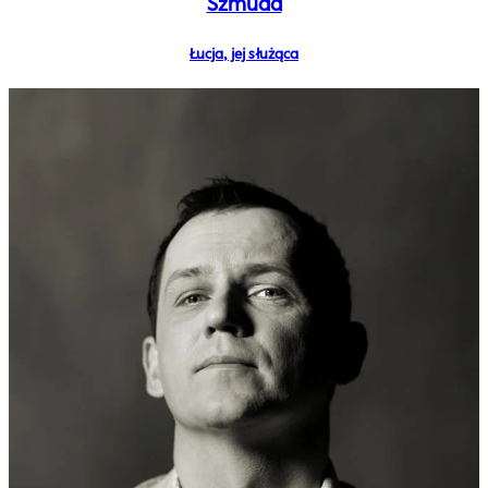
Szmuda
Łucja, jej służąca