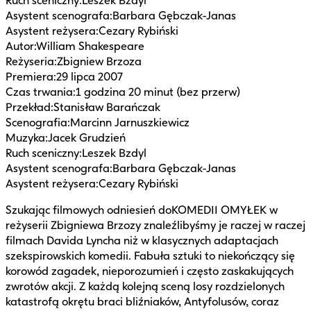
Ruch sceniczny
:
Leszek Bzdyl
Asystent scenografa
:
Barbara Gębczak-Janas
Asystent reżysera
:
Cezary Rybiński
Autor
:
William Shakespeare
Reżyseria
:
Zbigniew Brzoza
Premiera
:
29 lipca 2007
Czas trwania
:
1 godzina 20 minut (bez przerw)
Przekład
:
Stanisław Barańczak
Scenografia
:
Marcinn Jarnuszkiewicz
Muzyka
:
Jacek Grudzień
Ruch sceniczny
:
Leszek Bzdyl
Asystent scenografa
:
Barbara Gębczak-Janas
Asystent reżysera
:
Cezary Rybiński
Szukając filmowych odniesień doKOMEDII OMYŁEK w
reżyserii Zbigniewa Brzozy znaleźlibyśmy je raczej w raczej
filmach Davida Lyncha niż w klasycznych adaptacjach
szekspirowskich komedii. Fabuła sztuki to niekończący się
korowód zagadek, nieporozumień i często zaskakujących
zwrotów akcji. Z każdą kolejną sceną losy rozdzielonych
katastrofą okrętu braci bliźniaków, Antyfolusów, coraz