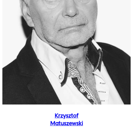
Krzysztof
Matuszewski