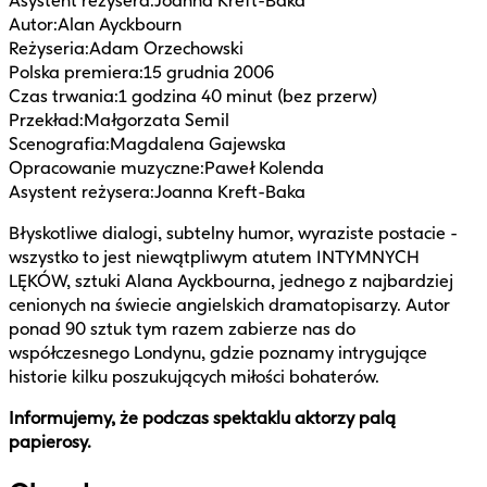
Asystent reżysera
:
Joanna Kreft-Baka
Autor
:
Alan Ayckbourn
Reżyseria
:
Adam Orzechowski
Polska premiera
:
15 grudnia 2006
Czas trwania
:
1 godzina 40 minut (bez przerw)
Przekład
:
Małgorzata Semil
Scenografia
:
Magdalena Gajewska
Opracowanie muzyczne
:
Paweł Kolenda
Asystent reżysera
:
Joanna Kreft-Baka
Błyskotliwe dialogi, subtelny humor, wyraziste postacie -
wszystko to jest niewątpliwym atutem INTYMNYCH
LĘKÓW, sztuki Alana Ayckbourna, jednego z najbardziej
cenionych na świecie angielskich dramatopisarzy. Autor
ponad 90 sztuk tym razem zabierze nas do
współczesnego Londynu, gdzie poznamy intrygujące
historie kilku poszukujących miłości bohaterów.
Informujemy, że podczas spektaklu aktorzy palą
papierosy.