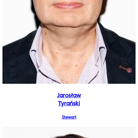
Jarosław
Tyrański
Stewart