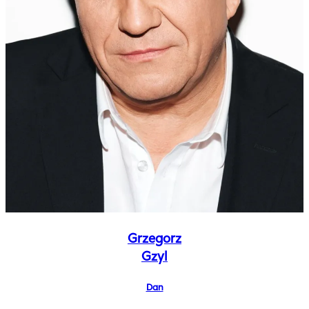
Grzegorz
Gzyl
Dan