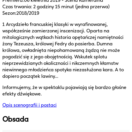
Premiera
:
06 kwietnia 2019 - Scena Kameralna
Czas trwania
:
2 godziny 15 minut (jedna przerwa)
Sezon
:
2018/2019
1 Arcydzieło francuskiej klasyki w wyrafinowanej,
współcześnie zamierzonej inscenizacji. Oparta na
mitologicznych wątkach historia opętańczej namiętności
żony Tezeusza, królowej Fedry do pasierba. Dumna
królowa, owładnięta niepohamowaną żądzą nie może
pogodzić się z jego obojętnością. Wskutek splotu
nieprzewidzianych okoliczności i nikczemnych kłamstw
niewinnego młodzieńca spotyka niezasłużona kara. A to
dopiero początek lawiny...
Informujemy, że w spektaklu pojawiają się bardzo głośne
efekty dźwiękowe.
Opis scenografii i postaci
Obsada