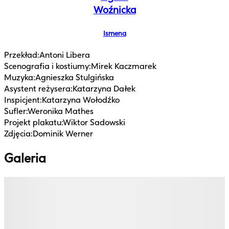
Woźnicka
Ismena
Przekład
:
Antoni Libera
Scenografia i kostiumy
:
Mirek Kaczmarek
Muzyka
:
Agnieszka Stulgińska
Asystent reżysera
:
Katarzyna Dałek
Inspicjent
:
Katarzyna Wołodźko
Sufler
:
Weronika Mathes
Projekt plakatu
:
Wiktor Sadowski
Zdjęcia
:
Dominik Werner
Galeria