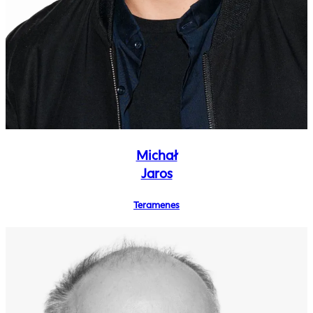
Michał
Jaros
Teramenes