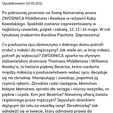
Opublikowano:
10.05.2011
Po półrocznej przerwie na Scenę Kameralną wraca
ZWODNICA Middletona i Rowleya w reżyserii Kuby
Kowalskiego. Spektakl zostanie zaprezentowany w
najbliższy czwartek, piątek i sobotę, 12, 13 i 14 maja. W roli
tytułowej znakomita Karolina Piechota. Zapraszamy!
Co posłuszna ojcu dziewczyna z dobrego domu potrafi
zrobić z miłości do mężczyzny? Jak wiele on, w imię miłości,
potrafi jej wybaczyć? ZWODNICA oparta na słynnym
elżbietańskim dramacie Thomasa Middletona i Williama
Rowley'a, to historia pięknej Beatrice, która rozdarta
między miłością a posłuszeństwem wobec ojca, decyduje
się na zbrodnię. Manipulując i zwodząc, popełnia ją
czyimiś rękami. Zbrodnia rodzi następne, kłamstwo -
kolejne kłamstwa, spirala zła wciąga i niszczy wszystko, co
piękne i czyste. Kim jest Beatrice? Niewinną ofiarą świata
rządzonego przez mężczyzn? Zepsutym dzieckiem
dążącym do celu za wszelką cenę? Zbrodniarką? Jak
odnaleźć się w świecie, który odmawia prawa do