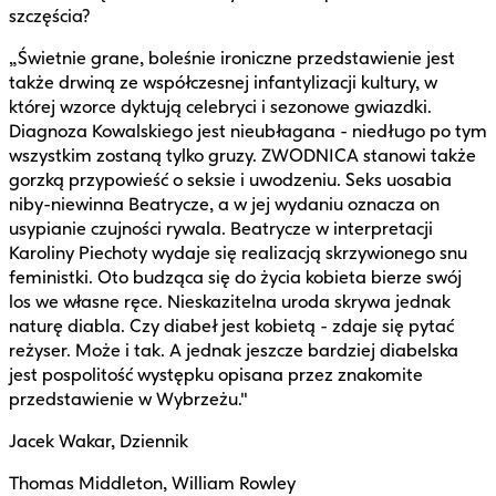
szczęścia?
„Świetnie grane, boleśnie ironiczne przedstawienie jest
także drwiną ze współczesnej infantylizacji kultury, w
której wzorce dyktują celebryci i sezonowe gwiazdki.
Diagnoza Kowalskiego jest nieubłagana - niedługo po tym
wszystkim zostaną tylko gruzy. ZWODNICA stanowi także
gorzką przypowieść o seksie i uwodzeniu. Seks uosabia
niby-niewinna Beatrycze, a w jej wydaniu oznacza on
usypianie czujności rywala. Beatrycze w interpretacji
Karoliny Piechoty wydaje się realizacją skrzywionego snu
feministki. Oto budząca się do życia kobieta bierze swój
los we własne ręce. Nieskazitelna uroda skrywa jednak
naturę diabla. Czy diabeł jest kobietą - zdaje się pytać
reżyser. Może i tak. A jednak jeszcze bardziej diabelska
jest pospolitość występku opisana przez znakomite
przedstawienie w Wybrzeżu."
Jacek Wakar, Dziennik
Thomas Middleton, William Rowley