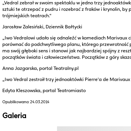
„Vedral zebrał w swoim spektaklu w jedno trzy jednoaktówk
sztuki te otrzepać z pudru i rozebrać z fraków i krynolin, b
trójmiejskich teatrach."
Jarosław Zalesiński, Dziennik Bałtycki
„Iwo Vedralowi udało się odnaleźć w komediach Marivaux ci
porównać do podchwytliwego planu, którego przewrotność 
ma swój głęboki sens i stanowi jak najbardziej spójny z re
początków świata i człowieczeństwa. Początków z góry skaza
Anna Jazgarska, portal Teatralny.pl
„Iwo Vedral zestroił trzy jednoaktówki Pierre'a de Marivaux
Edyta Kleszowska, portal Teatromiasto
Opublikowano:
24.03.2014
Galeria