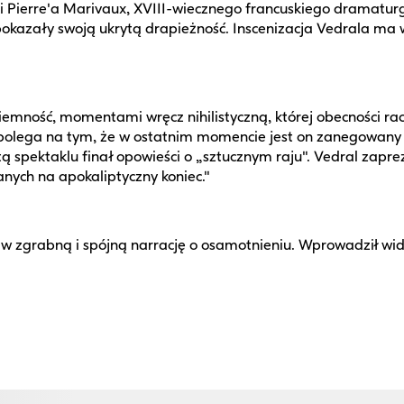
i Pierre'a Marivaux, XVIII-wiecznego francuskiego dramatur
y pokazały swoją ukrytą drapieżność. Inscenizacja Vedrala ma 
emność, momentami wręcz nihilistyczną, której obecności rac
polega na tym, że w ostatnim momencie jest on zanegowany 
sztą spektaklu finał opowieści o „sztucznym raju". Vedral z
nych na apokaliptyczny koniec."
 w zgrabną i spójną narrację o osamotnieniu. Wprowadził widz