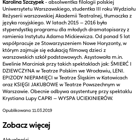
Karolina Szczypek
- absolwentka filologii polskiej
Uniwersytetu Warszawskiego, studentka III roku Wydziału
Reżyserii warszawskiej Akademii Teatralnej, tłumaczka z
języka rosyjskiego. W latach 2015 – 2016 była
stypendystką programu dla młodych dramatopisarzy z
ramienia Instytutu Adama Mickiewicza. Od ponad 5 lat
współpracuje ze Stowarzyszeniem Nowe Horyzonty, w
którym zajmuje się edukacją filmową dzieci z
warszawskich szkół podstawowych. Asystowała m.in.
Ewelinie Marciniak przy takich spektaklach jak: ŚMIERĆ I
DZIEWCZYNA w Teatrze Polskim we Wrocławiu, LENI.
EPIZODY NIEPAMIĘCI w Teatrze Śląskim w Katowicach
oraz KSIĘGI JAKUBOWE w Teatrze Powszechnym w
Warszawie. Obecnie odbywa asystenturę przy spektaklu
Krystiana Lupy CAPRI – WYSPA UCIEKINIERÓW.
Opublikowano:
11.03.2019
Zobacz więcej
Aktualności