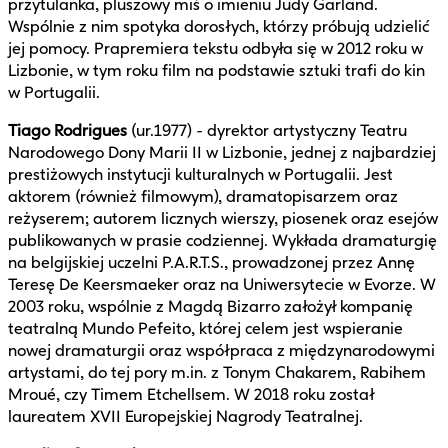
przytulanka, pluszowy miś o imieniu Judy Garland.
Wspólnie z nim spotyka dorosłych, którzy próbują udzielić
jej pomocy. Prapremiera tekstu odbyła się w 2012 roku w
Lizbonie, w tym roku film na podstawie sztuki trafi do kin
w Portugalii.
Tiago Rodrigues
(ur.1977) - dyrektor artystyczny Teatru
Narodowego Dony Marii II w Lizbonie, jednej z najbardziej
prestiżowych instytucji kulturalnych w Portugalii. Jest
aktorem (również filmowym), dramatopisarzem oraz
reżyserem; autorem licznych wierszy, piosenek oraz esejów
publikowanych w prasie codziennej. Wykłada dramaturgię
na belgijskiej uczelni P.A.R.T.S., prowadzonej przez Annę
Teresę De Keersmaeker oraz na Uniwersytecie w Evorze. W
2003 roku, wspólnie z Magdą Bizarro założył kompanię
teatralną Mundo Pefeito, której celem jest wspieranie
nowej dramaturgii oraz współpraca z międzynarodowymi
artystami, do tej pory m.in. z Tonym Chakarem, Rabihem
Mroué, czy Timem Etchellsem. W 2018 roku został
laureatem XVII Europejskiej Nagrody Teatralnej.