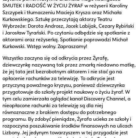
SMUTEK I RADOŚĆ W ŻYCIU ŻYRAF w reżyserii Karoliny
Szczypek i tłumaczeniu Macieja Krysza oraz Michała
Kurkowskiego. Sztukę przeczytają aktorzy Teatru
Wybrzeże: Dorota Androsz, Jacek Labijak, Cezary Rybiński
i Jarosław Tyrański. Po czytaniu odbędzie się spotkanie z
aktorami oraz reżyserką. Spotkanie poprowadzi Michał
Kurkowski. Wstęp wolny. Zapraszamy!
Wszystko zaczyna się od odkrycia przez Żyrafę,
dziewczynkę nazywaną tak przez zmarłą niedawno matkę,
że jej tata jest bezrobotnym aktorem i nie stać go na
opłacenie rachunków za telewizję. To odkrycie jest
przyczyną poważnego kryzysu, ponieważ dziewczynka
przygotowuje do szkoły projekt naukowy o życiu żyraf. W
tym celu zamierzała oglądać kanał Discovery Channel, a
nieopłacone rachunki za telewizję są dla niej
równoznaczne z brakiem dostępu do potrzebnego
programu. By zdobyć pieniądze, Żyrafa ucieka ze szkoły i
rozpoczyna poszukiwanie środków finansowych na ulicach
Lizbony. Jej jedynym towarzyszem w tej przygodzie jest