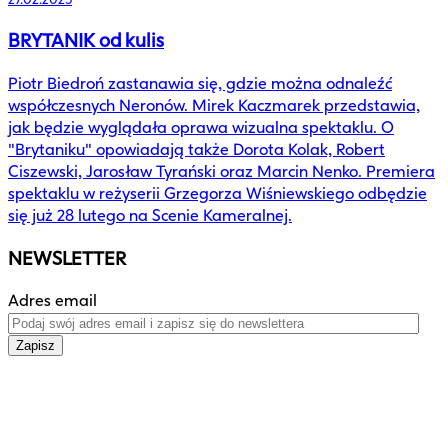
BRYTANIK od kulis
Piotr Biedroń zastanawia się, gdzie można odnaleźć
współczesnych Neronów. Mirek Kaczmarek przedstawia,
jak będzie wyglądała oprawa wizualna spektaklu. O
"Brytaniku" opowiadają także Dorota Kolak, Robert
Ciszewski, Jarosław Tyrański oraz Marcin Nenko. Premiera
spektaklu w reżyserii Grzegorza Wiśniewskiego odbędzie
się już 28 lutego na Scenie Kameralnej.
NEWSLETTER
Adres email
Zapisz