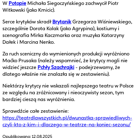
W
Potopie
Michała Siegoczyńskiego zachwycił Piotr
Witkowski (jako Kmicic).
Serce krytyków skradł
Brytanik
Grzegorza Wiśniewskiego,
szczególnie Dorota Kolak (jako Agrypina), kostiumy i
scenografia Mirka Kaczmarka oraz muzyka Katarzyny
Dałek i Marcina Nenko.
Za ruch sceniczny do wymienionych produkcji wyróżniono
Maćko Prusaka (należy wspomnieć, że krytycy mogli nie
widzieć jeszcze
Pchły Szachrajki
- podejrzewamy, że
dlatego właśnie nie znalazła się w zestawieniu).
Niektórzy krytycy nie wskazali najlepszego teatru w Polsce
ze względu na zróżnicowany i nieoczywisty sezon, tym
bardziej cieszą nas wyróżnienia.
Sprawdźcie całe zestawienie:
https://teatrdlawszystkich.pl/dwunastka-sprawiedliwych-
czyli-kto-z-kim-i-dlaczego-w-teatrze-na-koniec-sezonu/
Opublikowano:
12.08.2025