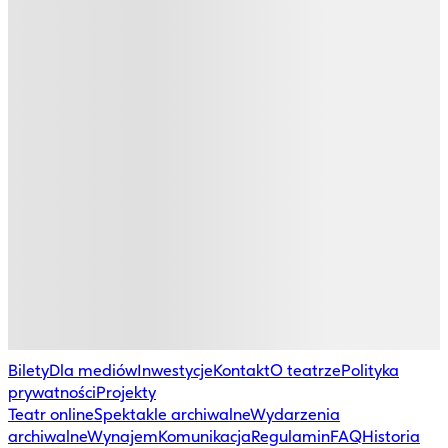
Bilety
Dla mediów
Inwestycje
Kontakt
O teatrze
Polityka
prywatności
Projekty
Teatr online
Spektakle archiwalne
Wydarzenia
archiwalne
Wynajem
Komunikacja
Regulamin
FAQ
Historia