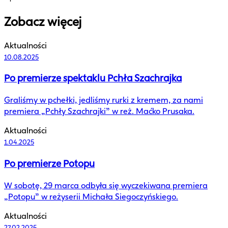
Zobacz więcej
Aktualności
10.08.2025
Po premierze spektaklu Pchła Szachrajka
Graliśmy w pchełki, jedliśmy rurki z kremem, za nami
premiera „Pchły Szachrajki” w reż. Maćko Prusaka.
Aktualności
1.04.2025
Po premierze Potopu
W sobotę, 29 marca odbyła się wyczekiwana premiera
„Potopu” w reżyserii Michała Siegoczyńskiego.
Aktualności
27.02.2025