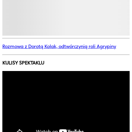
Rozmowa z Dorotą Kolak, odtwórczynią roli Agrypiny
KULISY SPEKTAKLU