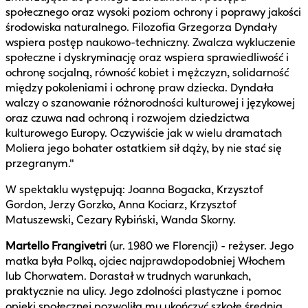
społecznego oraz wysoki poziom ochrony i poprawy jakości
środowiska naturalnego. Filozofia Grzegorza Dyndały
wspiera postęp naukowo-techniczny. Zwalcza wykluczenie
społeczne i dyskryminację oraz wspiera sprawiedliwość i
ochronę socjalną, równość kobiet i mężczyzn, solidarność
między pokoleniami i ochronę praw dziecka. Dyndała
walczy o szanowanie różnorodności kulturowej i językowej
oraz czuwa nad ochroną i rozwojem dziedzictwa
kulturowego Europy. Oczywiście jak w wielu dramatach
Moliera jego bohater ostatkiem sił dąży, by nie stać się
przegranym."
W spektaklu występują: Joanna Bogacka, Krzysztof
Gordon, Jerzy Gorzko, Anna Kociarz, Krzysztof
Matuszewski, Cezary Rybiński, Wanda Skorny.
Martello Frangivetri
(ur. 1980 we Florencji) - reżyser. Jego
matka była Polką, ojciec najprawdopodobniej Włochem
lub Chorwatem. Dorastał w trudnych warunkach,
praktycznie na ulicy. Jego zdolności plastyczne i pomoc
opieki społecznej pozwoliła mu ukończyć szkołę średnią