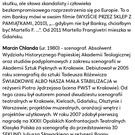
skutku, ale sława skandalisty i człowieka
bezkompromisowego rozprzestrzenia się po Europie. To o
nim Banksy mówi w swoim filmie (WYJŚCIE PRZEZ SKLEP Z
PAMIĄTKAMI, 2010), „...gdybym nie był Banksy, chciałbym
być Martello F. ...". Od 2011 Martello Frangivetri mieszka w
Gdańsku.
Marcin Chlanda
(ur. 1980) - scenograf. Absolwent
Wydziału Historycznego Papieskiej Akademii Teologicznej
oraz studiów podyplomowych z zakresu scenografii w
Akademii Sztuk Pięknych w Krakowie. Debiutował w 2005
roku scenografią do sztuki Tadeusza Różewicza
ŚWIADKOWIE ALBO NASZA MAŁA STABILIZACJA w
reżyserii Piotra Jędrzejasa (scena PWST w Krakowie). Od
tego czasu był autorem ponad dwudziestu scenografii
teatralnych w Krakowie, Kielcach, Gdańsku, Olsztynie i
Warszawie; projektów muzealnych, aranżacji wnętrz i
projektów użytkowych. W roku 2007 zdobył pierwszą
nagrodę na XXXII Opolskich Konfrontacjach Teatralnych
Klasyka Polska za scenografię do przedstawienia 30
SEKUND Juliusza Słowackiego w reżyserii Bogny