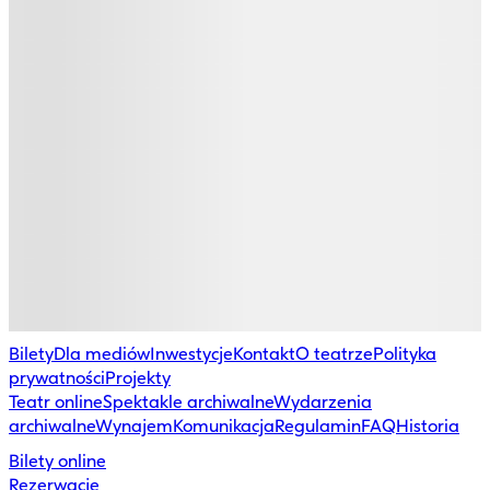
Bilety
Dla mediów
Inwestycje
Kontakt
O teatrze
Polityka
prywatności
Projekty
Teatr online
Spektakle archiwalne
Wydarzenia
archiwalne
Wynajem
Komunikacja
Regulamin
FAQ
Historia
Bilety online
Rezerwacje