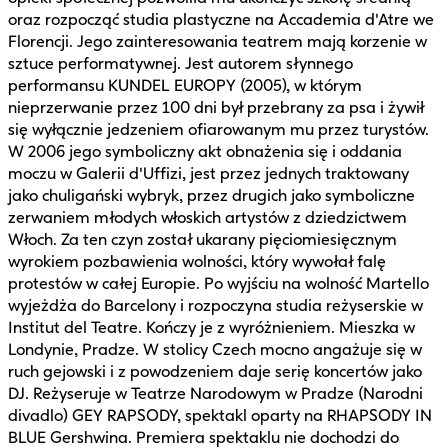
oraz rozpocząć studia plastyczne na Accademia d'Atre we
Florencji. Jego zainteresowania teatrem mają korzenie w
sztuce performatywnej. Jest autorem słynnego
performansu KUNDEL EUROPY (2005), w którym
nieprzerwanie przez 100 dni był przebrany za psa i żywił
się wyłącznie jedzeniem ofiarowanym mu przez turystów.
W 2006 jego symboliczny akt obnażenia się i oddania
moczu w Galerii d'Uffizi, jest przez jednych traktowany
jako chuligański wybryk, przez drugich jako symboliczne
zerwaniem młodych włoskich artystów z dziedzictwem
Włoch. Za ten czyn został ukarany pięciomiesięcznym
wyrokiem pozbawienia wolności, który wywołał falę
protestów w całej Europie. Po wyjściu na wolność Martello
wyjeżdża do Barcelony i rozpoczyna studia reżyserskie w
Institut del Teatre. Kończy je z wyróżnieniem. Mieszka w
Londynie, Pradze. W stolicy Czech mocno angażuje się w
ruch gejowski i z powodzeniem daje serię koncertów jako
DJ. Reżyseruje w Teatrze Narodowym w Pradze (Narodni
divadlo) GEY RAPSODY, spektakl oparty na RHAPSODY IN
BLUE Gershwina. Premiera spektaklu nie dochodzi do