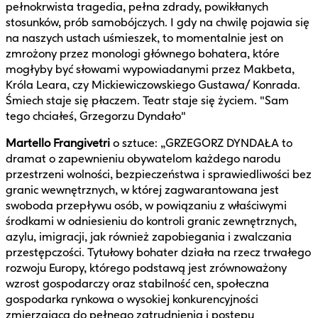
pełnokrwista tragedia, pełna zdrady, powikłanych
stosunków, prób samobójczych. I gdy na chwilę pojawia się
na naszych ustach uśmieszek, to momentalnie jest on
zmrożony przez monologi głównego bohatera, które
mogłyby być słowami wypowiadanymi przez Makbeta,
Króla Leara, czy Mickiewiczowskiego Gustawa/ Konrada.
Śmiech staje się płaczem. Teatr staje się życiem. "Sam
tego chciałeś, Grzegorzu Dyndało"
Martello Frangivetri
o sztuce: „GRZEGORZ DYNDAŁA to
dramat o zapewnieniu obywatelom każdego narodu
przestrzeni wolności, bezpieczeństwa i sprawiedliwości bez
granic wewnętrznych, w której zagwarantowana jest
swoboda przepływu osób, w powiązaniu z właściwymi
środkami w odniesieniu do kontroli granic zewnętrznych,
azylu, imigracji, jak również zapobiegania i zwalczania
przestępczości. Tytułowy bohater działa na rzecz trwałego
rozwoju Europy, którego podstawą jest zrównoważony
wzrost gospodarczy oraz stabilność cen, społeczna
gospodarka rynkowa o wysokiej konkurencyjności
zmierzająca do pełnego zatrudnienia i postępu