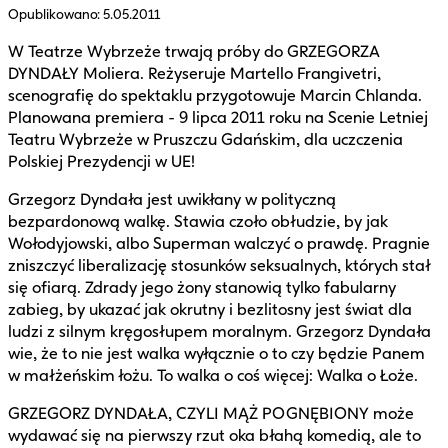
Opublikowano:
5.05.2011
W Teatrze Wybrzeże trwają próby do GRZEGORZA
DYNDAŁY Moliera. Reżyseruje Martello Frangivetri,
scenografię do spektaklu przygotowuje Marcin Chlanda.
Planowana premiera - 9 lipca 2011 roku na Scenie Letniej
Teatru Wybrzeże w Pruszczu Gdańskim, dla uczczenia
Polskiej Prezydencji w UE!
Grzegorz Dyndała jest uwikłany w polityczną
bezpardonową walkę. Stawia czoło obłudzie, by jak
Wołodyjowski, albo Superman walczyć o prawdę. Pragnie
zniszczyć liberalizację stosunków seksualnych, których stał
się ofiarą. Zdrady jego żony stanowią tylko fabularny
zabieg, by ukazać jak okrutny i bezlitosny jest świat dla
ludzi z silnym kręgosłupem moralnym. Grzegorz Dyndała
wie, że to nie jest walka wyłącznie o to czy będzie Panem
w małżeńskim łożu. To walka o coś więcej: Walka o Łoże.
GRZEGORZ DYNDAŁA, CZYLI MĄŻ POGNĘBIONY może
wydawać się na pierwszy rzut oka błahą komedią, ale to