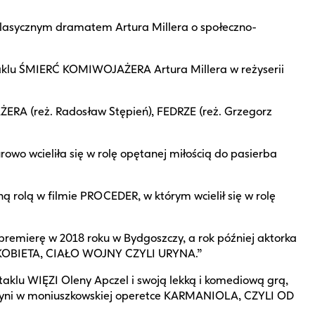
lasycznym dramatem Artura Millera o społeczno-
ktaklu ŚMIERĆ KOMIWOJAŻERA Artura Millera w reżyserii
ŻERA (reż. Radosław Stępień), FEDRZE (reż. Grzegorz
wo wcieliła się w rolę opętanej miłością do pasierba
 rolą w filmie PROCEDER, w którym wcielił się w rolę
premierę w 2018 roku w Bydgoszczy, a rok później aktorka
- KOBIETA, CIAŁO WOJNY CZYLI URYNA.”
aklu WIĘZI Oleny Apczel i swoją lekką i komediową grą,
Maryni w moniuszkowskiej operetce KARMANIOLA, CZYLI OD