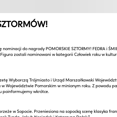
 SZTORMÓW!
listę nominacji do nagrody POMORSKIE SZTORMY! FEDRA i Ś
Figura zostali nominowani w kategorii Człowiek roku w kultur
etę Wyborczą Trójmiasto i Urząd Marszałkowski Województ
portu w Województwie Pomorskim w minionym roku. Z powodu 
tu poinformujemy wkrótce.
zeże w Sopocie. Przeniesiona na sopocką scenę klasyka fran