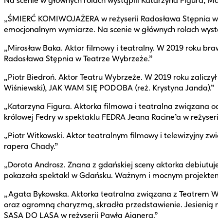
Na scenie w głównych rolach wystąpili Katarzyna Figura, M
„ŚMIERĆ KOMIWOJAŻERA w reżyserii Radosława Stępnia w Te
emocjonalnym wymiarze. Na scenie w głównych rolach wystąpi
„Mirosław Baka. Aktor filmowy i teatralny. W 2019 roku br
Radosława Stępnia w Teatrze Wybrzeże.”
„Piotr Biedroń. Aktor Teatru Wybrzeże. W 2019 roku zalicz
Wiśniewski), JAK WAM SIĘ PODOBA (reż. Krystyna Janda).”
„Katarzyna Figura. Aktorka filmowa i teatralna związana od
królowej Fedry w spektaklu FEDRA Jeana Racine’a w reżyser
„Piotr Witkowski. Aktor teatralnym filmowy i telewizyjny z
rapera Chady.”
„Dorota Androsz. Znana z gdańskiej sceny aktorka debiutuj
pokazała spektakl w Gdańsku. Ważnym i mocnym projektem
„Agata Bykowska. Aktorka teatralna związana z Teatrem Wy
oraz ogromną charyzmą, skradła przedstawienie. Jesienią
SASA DO LASA w reżyserii Pawła Aignera.”