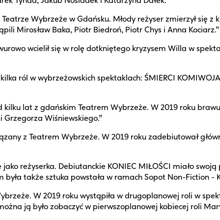
arek Tynda, Jakub Nosiadek i Katarzyna Dałek.”
atrze Wybrzeże w Gdańsku. Młody reżyser zmierzył się z k
li Mirosław Baka, Piotr Biedroń, Piotr Chys i Anna Kociarz.”
awurowo wcielił się w rolę dotkniętego kryzysem Willa w spe
ył kilka ról w wybrzeżowskich spektaklach: ŚMIERCI KOMIWOJA
 kilku lat z gdańskim Teatrem Wybrzeże. W 2019 roku brawuro
ii Grzegorza Wiśniewskiego.”
wiązany z Teatrem Wybrzeże. W 2019 roku zadebiutował główną
e jako reżyserka. Debiutanckie KONIEC MIŁOŚCI miało swoją 
 była także sztuka powstała w ramach Sopot Non-Fiction 
brzeże. W 2019 roku wystąpiła w drugoplanowej roli w spekt
 można ją było zobaczyć w pierwszoplanowej kobiecej roli 