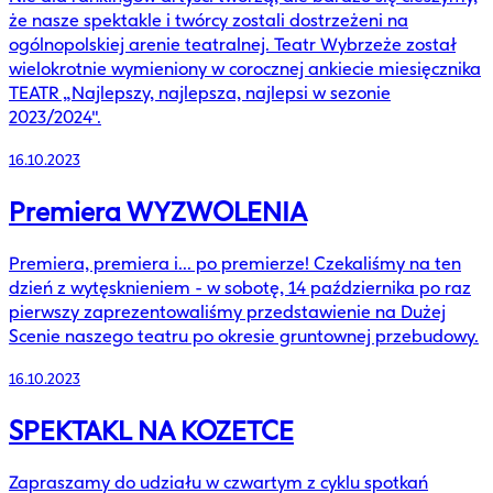
że nasze spektakle i twórcy zostali dostrzeżeni na
ogólnopolskiej arenie teatralnej. Teatr Wybrzeże został
wielokrotnie wymieniony w corocznej ankiecie miesięcznika
TEATR „Najlepszy, najlepsza, najlepsi w sezonie
2023/2024".
16.10.2023
Premiera WYZWOLENIA
Premiera, premiera i... po premierze! Czekaliśmy na ten
dzień z wytęsknieniem - w sobotę, 14 października po raz
pierwszy zaprezentowaliśmy przedstawienie na Dużej
Scenie naszego teatru po okresie gruntownej przebudowy.
16.10.2023
SPEKTAKL NA KOZETCE
Zapraszamy do udziału w czwartym z cyklu spotkań