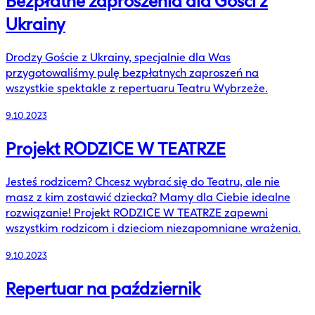
Bezpłatne zaproszenia dla Gości z
Ukrainy
Drodzy Goście z Ukrainy, specjalnie dla Was
przygotowaliśmy pulę bezpłatnych zaproszeń na
wszystkie spektakle z repertuaru Teatru Wybrzeże.
9.10.2023
Projekt RODZICE W TEATRZE
Jesteś rodzicem? Chcesz wybrać się do Teatru, ale nie
masz z kim zostawić dziecka? Mamy dla Ciebie idealne
rozwiązanie! Projekt RODZICE W TEATRZE zapewni
wszystkim rodzicom i dzieciom niezapomniane wrażenia.
9.10.2023
Repertuar na październik