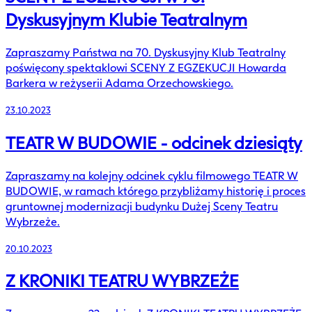
Dyskusyjnym Klubie Teatralnym
Zapraszamy Państwa na 70. Dyskusyjny Klub Teatralny
poświęcony spektaklowi SCENY Z EGZEKUCJI Howarda
Barkera w reżyserii Adama Orzechowskiego.
23.10.2023
TEATR W BUDOWIE - odcinek dziesiąty
Zapraszamy na kolejny odcinek cyklu filmowego TEATR W
BUDOWIE, w ramach którego przybliżamy historię i proces
gruntownej modernizacji budynku Dużej Sceny Teatru
Wybrzeże.
20.10.2023
Z KRONIKI TEATRU WYBRZEŻE