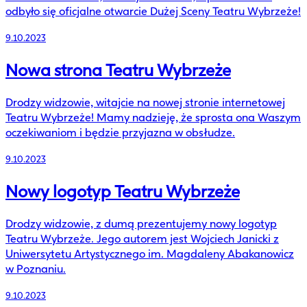
odbyło się oficjalne otwarcie Dużej Sceny Teatru Wybrzeże!
9.10.2023
Nowa strona Teatru Wybrzeże
Drodzy widzowie, witajcie na nowej stronie internetowej
Teatru Wybrzeże! Mamy nadzieję, że sprosta ona Waszym
oczekiwaniom i będzie przyjazna w obsłudze.
9.10.2023
Nowy logotyp Teatru Wybrzeże
Drodzy widzowie, z dumą prezentujemy nowy logotyp
Teatru Wybrzeże. Jego autorem jest Wojciech Janicki z
Uniwersytetu Artystycznego im. Magdaleny Abakanowicz
w Poznaniu.
9.10.2023