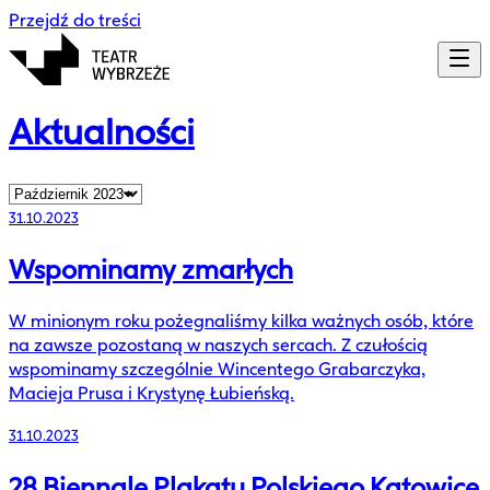
Przejdź do treści
Aktualności
31.10.2023
Wspominamy zmarłych
W minionym roku pożegnaliśmy kilka ważnych osób, które
na zawsze pozostaną w naszych sercach. Z czułością
wspominamy szczególnie Wincentego Grabarczyka,
Macieja Prusa i Krystynę Łubieńską.
31.10.2023
28 Biennale Plakatu Polskiego Katowice