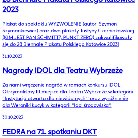
2023
Plakat do spektaklu WYZWOLENIE (autor: Szymon
Szymankiewicz) oraz dwa plakaty Justyny Czerniakowskiej
(KIM JEST PAN SCHMITT?, PUNKT ZERO) zakwalifikowały
się do 28 Biennale Plakatu Polskiego Katowice 2023!
31.10.2023
Nagrody IDOL dla Teatru Wybrzeże
Za nami wręczenie nagród w ramach konkursu IDOL.
Otrzymaliśmy III miejsce dla Teatru Wybrzeże w kategorii
"Instytucja otwarta dla niewidomych"' oraz wyróżnienie
dla Weroniki Łucyk w kategorii "Idol środowiska".
30.10.2023
FEDRA na 71. spotkaniu DKT