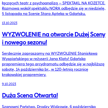
łączących teatr z psychoanalizą – SPEKTAKL NA KOZETCE.
Rozmowa wokół spektaklu NORA odbędzie się w niedzielę,
5 listopada na Scenie Stara Apteka w Gdańsku.
13.10.2023
WYZWOLENIE na otwarcie Dużej Sceny
i nowego sezonu!
Serdecznie zapraszamy na WYZWOLENIE Stanisława
Wyspiańskiego w reżyserii Jana Klaty! Gdańska
prapremiera tego arcydramatu odbędzie się w najbliższą
sobotę, 14 października br., w 120-letnią rocznicę
krakowskiej prapremiery.
9.10.2023
Duża Scena Otwarta!
Szanowni Państwo, Drodzy Widzowie, 6 października