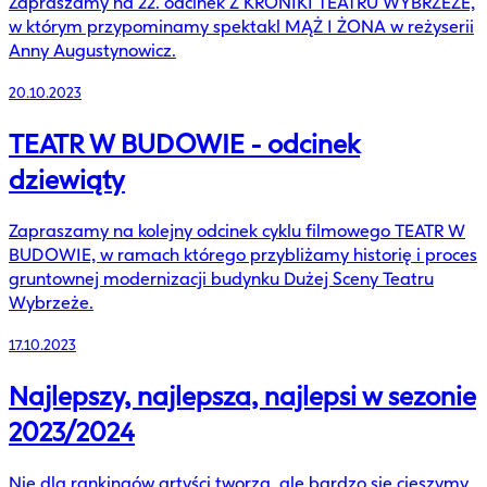
Zapraszamy na 22. odcinek Z KRONIKI TEATRU WYBRZEŻE,
w którym przypominamy spektakl MĄŻ I ŻONA w reżyserii
Anny Augustynowicz.
20.10.2023
TEATR W BUDOWIE - odcinek
dziewiąty
Zapraszamy na kolejny odcinek cyklu filmowego TEATR W
BUDOWIE, w ramach którego przybliżamy historię i proces
gruntownej modernizacji budynku Dużej Sceny Teatru
Wybrzeże.
17.10.2023
Najlepszy, najlepsza, najlepsi w sezonie
2023/2024
Nie dla rankingów artyści tworzą, ale bardzo się cieszymy,