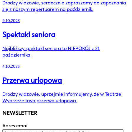
Drodzy widzowie, serdecznie zapraszamy do zapoznania
się z naszym repertuarem na październik.
9.10.2023
Spektakl seniora
Najbliższy spektakl seniora to NIEPOKÓJ z 21
października.
4.10.2023
Przerwa urlopowa
Drodzy widzowie, uprzejmie informujemy, że w Teatrze
Wybrzeże trwa przerwa urlopowa.
NEWSLETTER
Adres email