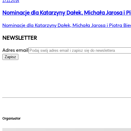
17.11.2014
Nominacje dla Katarzyny Dałek, Michała Jarosa i Pi
Nominacje dla Katarzyny Dałek, Michała Jarosa i Piotra Bie
NEWSLETTER
Adres email
Zapisz
Organizator