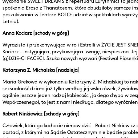
wykonanie SWEET DREAMS z repertuaru Eurythmics to jedna z
spotkania Erosa z Thanatosem, które obudziłoby samcze ins
poszukiwania w Teatrze BOTO: udział w spektaklach wyre
Letnia).
Anna Kociarz [schody w górę]
Wyrazista i przekonywująca w roli Estrelli w ŻYCIE JEST SN
Kociarz - instygująca, przykuwająca uwagę, niespieszna. Je
(g)DZIE-CI FACECI. Szuka nowych wyzwań (Festiwal Piosenki 
Katarzyna Z. Michalska [nadzieja]
Maria Grekowa w wykonaniu Katarzyny Z. Michalskiej to n
seksualność działa już tylko według jej wskazówek; żyw
ogólnie jeszcze jeden rodzaj kobiecości, jakiego chyba w z
Współczesnego), to jest z nami niedługo, dlatego wyróżnieni
Robert Ninkiewicz [schody w górę]
Człowiek, którego kochacie nienawidzić - Robert Ninkiew
postaci, z którymi na Sądzie Ostatecznym nie będzie problem