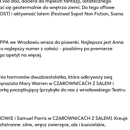
 voo doo, dociera do męskich fantazji, ostatecznego
ać się geotermalnie do wnętrza ziemi. Do tego offowe
 i aktywność latem (Festiwal Sopot Non Fiction, Scena
na PPA we Wrocławiu wraca do piosenki. Najlepsza jest Anna
o najlepszy numer z całości - pisaliśmy po premierze
ga apetyt na więcej.
nia hormonów dwudziestolatka, która odkrywszy swą
go wyrazista Mary Warren w CZAROWNICACH Z SALEM i
torką początkującą (przybyła do nas z wrocławskiego Teatru
ATONOWIE i Samuel Parris w CZAROWNICACH Z SALEM). Kreuje
ronne: silne, wręcz zwierzęce, ale i kusicielskie,