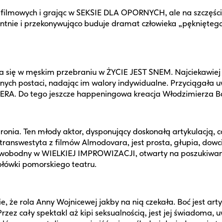
ilmowych i grając w SEKSIE DLA OPORNYCH, ale na szczęście
ie i przekonywująco buduje dramat człowieka „pękniętego",
a się w męskim przebraniu w ŻYCIE JEST SNEM. Najciekawiej 
wanych postaci, nadając im walory indywidualne. Przyciągał
ERA. Do tego jeszcze happeningowa kreacja Włodzimierza Bą
ronia. Ten młody aktor, dysponujący doskonałą artykulacją, co
 transwestyta z filmów Almodovara, jest prosta, głupia, dow
 swobodny w WIELKIEJ IMPROWIZACJI, otwarty na poszukiwan
ołówki pomorskiego teatru.
 że rola Anny Wojnicewej jakby na nią czekała. Boć jest artys
zez cały spektakl aż kipi seksualnością, jest jej świadoma, u