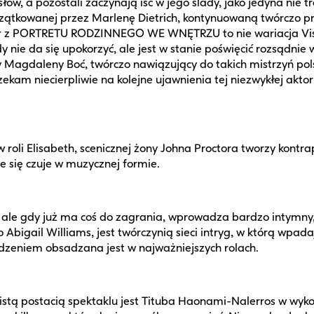
ów, a pozostali zaczynają iść w jego ślady, jako jedyna nie 
zątkowanej przez Marlenę Dietrich, kontynuowaną twórczo prz
r z PORTRETU RODZINNEGO WE WNĘTRZU to nie wariacja Visc
ie da się upokorzyć, ale jest w stanie poświęcić rozsądnie wi
y Magdaleny Boć, twórczo nawiązujący do takich mistrzyń pols
zekam niecierpliwie na kolejne ujawnienia tej niezwykłej ak
oli Elisabeth, scenicznej żony Johna Proctora tworzy kontr
e się czuje w muzycznej formie.
 ale gdy już ma coś do zagrania, wprowadza bardzo intymny, 
. Jako Abigail Williams, jest twórczynią sieci intryg, w któ
zeniem obsadzana jest w najważniejszych rolach.
ą postacią spektaklu jest Tituba Haonami-Nalerros w wyko