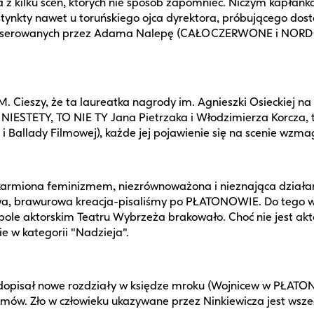
 kilku scen, których nie sposób zapomnieć. Niczym kapłanka
tynkty nawet u toruńskiego ojca dyrektora, próbującego dost
żyserowanych przez Adama Nalepę (CAŁOCZERWONE i NORDOST)
EM. Cieszy, że ta laureatka nagrody im. Agnieszki Osieckiej 
j NIESTETY, TO NIE TY Jana Pietrzaka i Włodzimierza Korcza, t
i Ballady Filmowej), każde jej pojawienie się na scenie wzma
akarmiona feminizmem, niezrównoważona i nieznająca działa
iołowa, brawurowa kreacja-pisaliśmy po PŁATONOWIE. Do te
espole aktorskim Teatru Wybrzeża brakowało. Choć nie jest ak
e w kategorii "Nadzieja".
icz dopisał nowe rozdziały w księdze mroku (Wojnicew w PŁ
ów. Zło w człowieku ukazywane przez Ninkiewicza jest wszechst