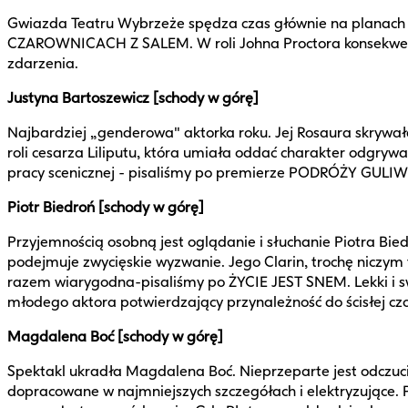
Gwiazda Teatru Wybrzeże spędza czas głównie na planach f
CZAROWNICACH Z SALEM. W roli Johna Proctora konsekwentn
zdarzenia.
Justyna Bartoszewicz [schody w górę]
Najbardziej „genderowa" aktorka roku. Jej Rosaura skrywał
roli cesarza Liliputu, która umiała oddać charakter odgry
pracy scenicznej - pisaliśmy po premierze PODRÓŻY GULIW
Piotr Biedroń [schody w górę]
Przyjemnością osobną jest oglądanie i słuchanie Piotra Bied
podejmuje zwycięskie wyzwanie. Jego Clarin, trochę niczym
razem wiarygodna-pisaliśmy po ŻYCIE JEST SNEM. Lekki i
młodego aktora potwierdzający przynależność do ścisłej cz
Magdalena Boć [schody w górę]
Spektakl ukradła Magdalena Boć. Nieprzeparte jest odczucie,
dopracowane w najmniejszych szczegółach i elektryzujące. Pr