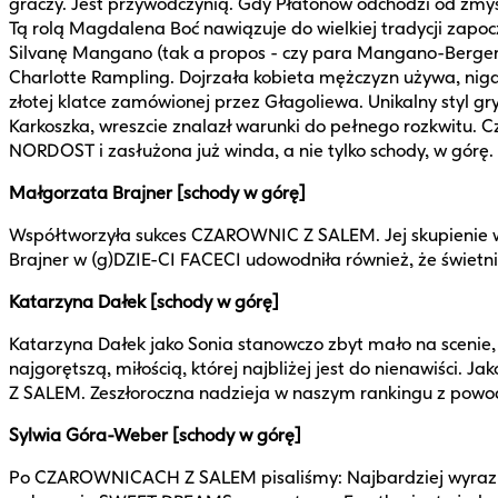
graczy. Jest przywódczynią. Gdy Płatonow odchodzi od zmysł
Tą rolą Magdalena Boć nawiązuje do wielkiej tradycji zapoc
Silvanę Mangano (tak a propos - czy para Mangano-Berge
Charlotte Rampling. Dojrzała kobieta mężczyzn używa, nigdy n
złotej klatce zamówionej przez Głagoliewa. Unikalny styl gr
Karkoszka, wreszcie znalazł warunki do pełnego rozkwitu. C
NORDOST i zasłużona już winda, a nie tylko schody, w górę.
Małgorzata Brajner [schody w górę]
Współtworzyła sukces CZAROWNIC Z SALEM. Jej skupienie w r
Brajner w (g)DZIE-CI FACECI udowodniła również, że świetni
Katarzyna Dałek [schody w górę]
Katarzyna Dałek jako Sonia stanowczo zbyt mało na scenie,
najgorętszą, miłością, której najbliżej jest do nienawiści
Z SALEM. Zeszłoroczna nadzieja w naszym rankingu z powod
Sylwia Góra-Weber [schody w górę]
Po CZAROWNICACH Z SALEM pisaliśmy: Najbardziej wyrazist