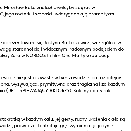
 Mirosław Baka znalazł chwilę, by zagrać w
 jego rozterki i słabości uwiarygadniają dramatyzm
zaprezentowała się Justyna Bartoszewicz, szczególnie w
a uwagę starannością i widocznym, radosnym podejściem do
ka , Zura w NORDOST i film One Marty Grabickiej.
 wcale nie jest oczywiste w tym zawodzie, po raz kolejny
cipna, wyzywająca, prymitywna oraz tragiczna i za każdym
ia (DP1 i ŚPIEWAJĄCY AKTORZY). Kolejny dobry rok
tokratką w każdym calu, jej gesty, ruchy, ułożenia ciała są
wodzi, prowadzi i kontroluje grę, wymieniając jedynie