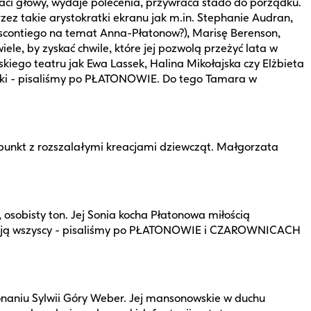
traci głowy, wydaje polecenia, przywraca stado do porządku.
ez takie arystokratki ekranu jak m.in. Stephanie Audran,
ontiego na temat Anna-Płatonow?), Marisę Berenson,
ele, by zyskać chwile, które jej pozwolą przeżyć lata w
kiego teatru jak Ewa Lassek, Halina Mikołajska czy Elżbieta
torki - pisaliśmy po PŁATONOWIE. Do tego Tamara w
apunkt z rozszalałymi kreacjami dziewcząt. Małgorzata
osobisty ton. Jej Sonia kocha Płatonowa miłością
rą wpadają wszyscy - pisaliśmy po PŁATONOWIE i CZAROWNICACH
naniu Sylwii Góry Weber. Jej mansonowskie w duchu