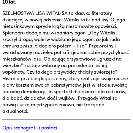
10 lat.
SZELMOSTWA LISA WITALISA to klasyka literatury
dziecięcej w nowej odsłonie. Witalis to lis nad lisy. O jego
nietuzinkowym sprycie krążą niesamowite opowieści.
Splendoru dodaje mu wspaniały ogon: „Gdy Witalis
kroczył drogą, wpierw widziano jego ogon, co jak ruda
chmura zwisa, a dopiero potem – lisa”. Przewrotny i
wyrachowany rudzielec potrafi zjednać sobie przychylność
mieszkańców lasu. Obiecując przysłowiowe „gruszki na
wierzbie” zostaje wybrany na prezydenta leśnej
wspólnoty. Czy takiego przywódcy chciały zwierzęta?
Historia przebiegłego szelmy, który realizuje swoje niecne
plany kosztem swoich pobratymców, jest w istocie swoistą
parodią demokracji. To spektakl dla dzieci i dla rodziców,
dla babć, dziadków, cioć i wujków… Przygody Witalisa
bawią i uczą międzypokoleniowo, nie tracąc na
aktualności.
Opis scenografii i postaci