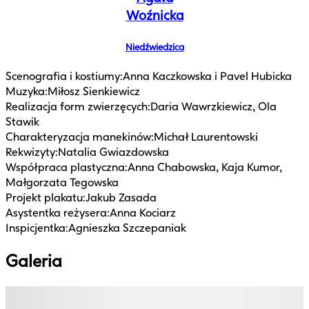
Woźnicka
Niedźwiedzica
Scenografia i kostiumy
:
Anna Kaczkowska i Pavel Hubicka
Muzyka
:
Miłosz Sienkiewicz
Realizacja form zwierzęcych
:
Daria Wawrzkiewicz, Ola
Stawik
Charakteryzacja manekinów
:
Michał Laurentowski
Rekwizyty
:
Natalia Gwiazdowska
Współpraca plastyczna
:
Anna Chabowska, Kaja Kumor,
Małgorzata Tegowska
Projekt plakatu
:
Jakub Zasada
Asystentka reżysera
:
Anna Kociarz
Inspicjentka
:
Agnieszka Szczepaniak
Galeria