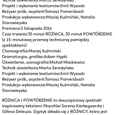
Technik oświetlenia
:
Marta Seredyńska
Projekt i wykonanie kostiumów
:
Emil Wysocki
Reżyser prób, asystent
:
Tomasz Pomersbach
Produkcja wykonawcza
:
Maciej Kuźmiński, Natalia
Starowieyska
Premiera
:
5 listopada 2014
Czas trwania
:
35 minut RÓŻNICA, 30 minut POWTÓRZENIE
(z 15-minutową przerwą techniczną pomiędzy
spektaklami)
Choreografia
:
Maciej Kuźmiński
Dramaturgia, grafika
:
Adam Hypki
Oświetlenie, scenografia
:
Michał Mackiewicz
Technik oświetlenia
:
Marta Seredyńska
Projekt i wykonanie kostiumów
:
Emil Wysocki
Reżyser prób, asystent
:
Tomasz Pomersbach
Produkcja wykonawcza
:
Maciej Kuźmiński, Natalia
Starowieyska
RÓŻNICA I POWTÓRZENIE to dwuczęściowy spektakl
inspirowany tekstami filozofów Sorena Kierkegaarda i
Gillesa Deleuza. Dyptyk składa się z RÓŻNICY, która jest