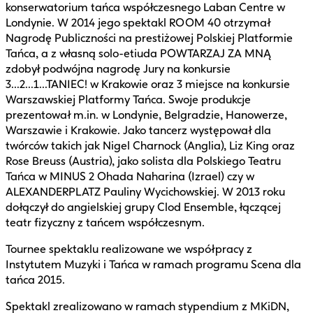
konserwatorium tańca współczesnego Laban Centre w
Londynie. W 2014 jego spektakl ROOM 40 otrzymał
Nagrodę Publiczności na prestiżowej Polskiej Platformie
Tańca, a z własną solo-etiuda POWTARZAJ ZA MNĄ
zdobył podwójna nagrodę Jury na konkursie
3...2...1...TANIEC! w Krakowie oraz 3 miejsce na konkursie
Warszawskiej Platformy Tańca. Swoje produkcje
prezentował m.in. w Londynie, Belgradzie, Hanowerze,
Warszawie i Krakowie. Jako tancerz występował dla
twórców takich jak Nigel Charnock (Anglia), Liz King oraz
Rose Breuss (Austria), jako solista dla Polskiego Teatru
Tańca w MINUS 2 Ohada Naharina (Izrael) czy w
ALEXANDERPLATZ Pauliny Wycichowskiej. W 2013 roku
dołączył do angielskiej grupy Clod Ensemble, łączącej
teatr fizyczny z tańcem współczesnym.
Tournee spektaklu realizowane we współpracy z
Instytutem Muzyki i Tańca w ramach programu Scena dla
tańca 2015.
Spektakl zrealizowano w ramach stypendium z MKiDN,