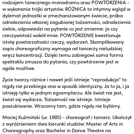
rodzajem tanecznego monodramu oraz POWTÓRZENIA -
w wykonania trójki artystów. RÓŻNICA to intymny wgląd w
dylemat jednostki w zmechanizowanym świecie, próba
odnalezienia własnej zagubionej tożsamości, odnalezienia
siebie, odpowiedzi na pytanie co jest zmienne: ja czy
rzeczywistość wokół mnie. POWTÓRZENIE kwestionuje
istotę powtarzalności rzeczy, wydarzeń. Skomplikowany
zapis choreograficzny wymaga od tancerzy nieludzkiej
wręcz koncentracji. Dzięki temu zabiegowi sama forma
spektaklu zmusza do pytania, czy powtórzenie jest w
ogóle możliwe.
Życie tworzy różnice i nawet jeśli istnieje "reprodukcja" to
nigdy nie przebiega ona w sposób identyczny. Ja to ja, i ja
istnieję tylko w jednym egzemplarzu. Ale świat nie jest,
świat się wydarza. Tożsamość nie istnieje. Istnieje
poszukiwanie. Wracamy tam, gdzie nigdy nie byliśmy.
Maciej Kuźmiński (ur. 1985) - choreograf i tancerz. Ukończył
z wyróżnieniem dwa kierunki studiów: Master of Arts in
Choreography oraz Bachelor in Dance Theatre na