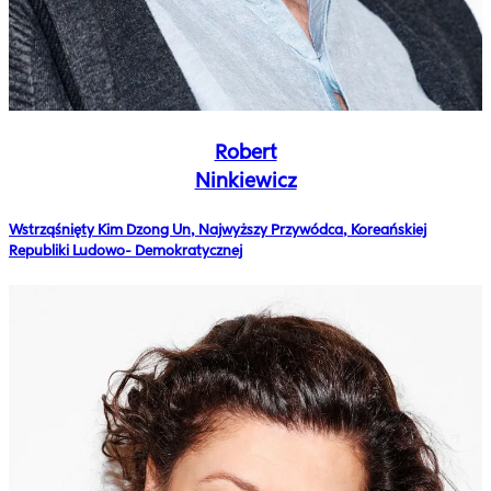
Robert
Ninkiewicz
Wstrząśnięty Kim Dzong Un, Najwyższy Przywódca, Koreańskiej
Republiki Ludowo- Demokratycznej