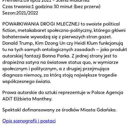
Premiera
:
09 lipca 2021 - Scena Malarnia
Czas trwania
:
1 godzina 30 minut (bez przerw)
Sezon
:
2021/2022
POWARKIWANIA DROGI MLECZNEJ to swoiste political
fiction, metakabaret społeczno-polityczny, którego główni
bohaterowie wywodzą się z pierwszych stron gazet.
Donald Trump, Kim Dzong Un czy Heidi Klum funkcjonują
tu na tych samych ontologicznych zasadach – jako produkt
autorskiej fantazji Bonna Parka. Z jednej strony jest to
drapieżna satyra na światowe status quo, w wymiarze
społecznym i politycznym, a z drugiej przejmująca
diagnoza niemocy, za którą stoją największe tragedie
współczesnego świata.
Prawa autorskie do sztuki reprezentuje w Polsce Agencja
ADiT Elżbieta Manthey.
Spektakl dofinansowany ze środków Miasta Gdańska.
Opis scenografii i postaci