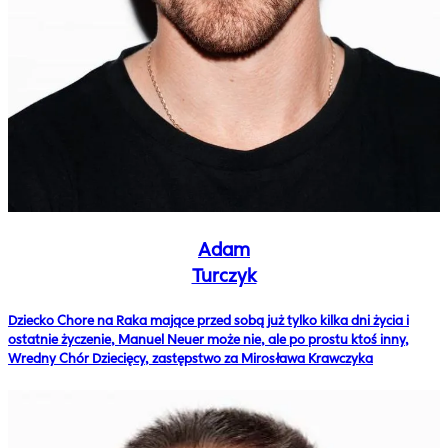
Adam
Turczyk
Dziecko Chore na Raka mające przed sobą już tylko kilka dni życia i
ostatnie życzenie, Manuel Neuer może nie, ale po prostu ktoś inny,
Wredny Chór Dziecięcy, zastępstwo za Mirosława Krawczyka