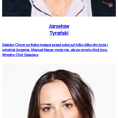
Jarosław
Tyrański
Dziecko Chore na Raka mające przed sobą już tylko kilka dni życia i
ostatnie życzenie, Manuel Neuer może nie, ale po prostu ktoś inny,
Wredny Chór Dziecięcy