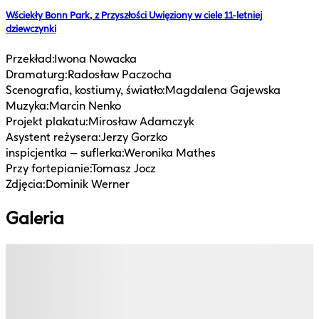
Wściekły Bonn Park, z Przyszłości Uwięziony w ciele 11-letniej
dziewczynki
Przekład
:
Iwona Nowacka
Dramaturg
:
Radosław Paczocha
Scenografia, kostiumy, światło
:
Magdalena Gajewska
Muzyka
:
Marcin Nenko
Projekt plakatu
:
Mirosław Adamczyk
Asystent reżysera
:
Jerzy Gorzko
inspicjentka – suflerka
:
Weronika Mathes
Przy fortepianie
:
Tomasz Jocz
Zdjęcia
:
Dominik Werner
Galeria