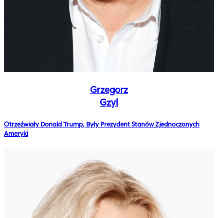
Grzegorz
Gzyl
Otrzeźwiały Donald Trump, Były Prezydent Stanów Zjednoczonych
Ameryki