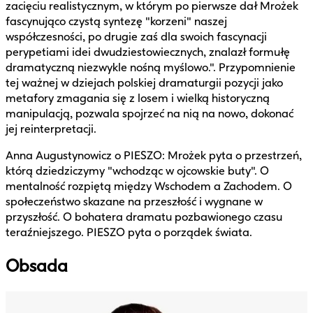
zacięciu realistycznym, w którym po pierwsze dał Mrożek
fascynująco czystą syntezę "korzeni" naszej
współczesności, po drugie zaś dla swoich fascynacji
perypetiami idei dwudziestowiecznych, znalazł formułę
dramatyczną niezwykle nośną myślowo.". Przypomnienie
tej ważnej w dziejach polskiej dramaturgii pozycji jako
metafory zmagania się z losem i wielką historyczną
manipulacją, pozwala spojrzeć na nią na nowo, dokonać
jej reinterpretacji.
Anna Augustynowicz o PIESZO: Mrożek pyta o przestrzeń,
którą dziedziczymy "wchodząc w ojcowskie buty". O
mentalność rozpiętą między Wschodem a Zachodem. O
społeczeństwo skazane na przeszłość i wygnane w
przyszłość. O bohatera dramatu pozbawionego czasu
teraźniejszego. PIESZO pyta o porządek świata.
Obsada