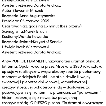
Dźwięk
:
Jacek Wierzchowski
Asystent reżysera
:
Dorota Androsz
Autor
:
Sławomir Mrożek
Reżyseria
:
Anna Augustynowicz
Premiera
:
05 czerwca 2009
Czas trwania
:
1 godzina 15 minut (bez przerw)
Scenografia
:
Marek Braun
Kostiumy
:
Wanda Kowalska
Reżyseria świateł
:
Krzysztof Sendke
Dźwięk
:
Jacek Wierzchowski
Asystent reżysera
:
Dorota Androsz
Anty-POPIÓŁ I DIAMENT, nazwano ten dramat blisko 30
lat temu. Opublikowana przez Mrożka w 1980 roku sztuka,
opisuje w realistyczny, wręcz okrutny sposób przełomowy
moment w dziejach Polski - ostatnie chwile II wojny
światowej i pierwsze dni w nowej, komunistycznej
rzeczywistości. Jej bohaterowie idą – dosłownie, za
posuwającym się frontem i w przenośni, za "parowozem"
historii; zderzają się z nową, tuż powojenną
rzeczywistością. O PIESZO pisano: "To dramat o wyraźnym