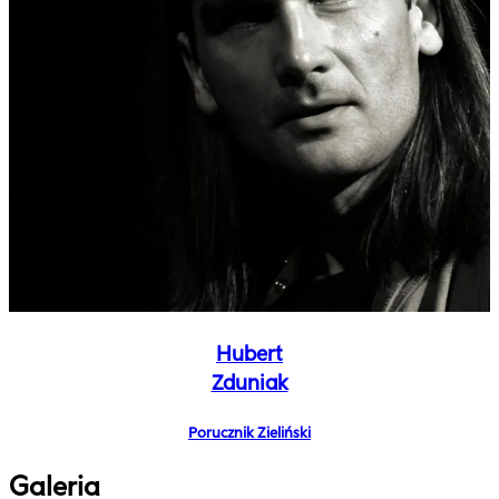
Hubert
Zduniak
Porucznik Zieliński
Galeria