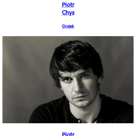
Piotr
Chys
Grajek
Piotr