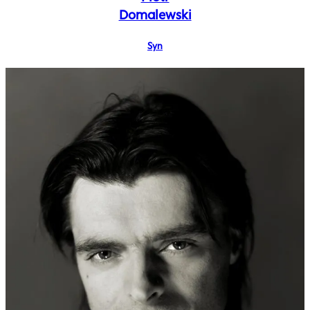
Domalewski
Syn