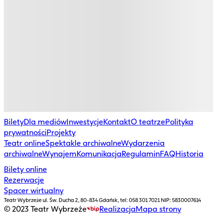
Bilety
Dla mediów
Inwestycje
Kontakt
O teatrze
Polityka
prywatności
Projekty
Teatr online
Spektakle archiwalne
Wydarzenia
archiwalne
Wynajem
Komunikacja
Regulamin
FAQ
Historia
Bilety online
Rezerwacje
Spacer wirtualny
Teatr Wybrzeże
ul. Św. Ducha 2, 80-834 Gdańsk, tel: 058 301 7021 NIP: 5830007614
© 2023 Teatr Wybrzeże
Realizacja
Mapa strony