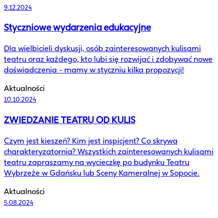
9.12.2024
Styczniowe wydarzenia edukacyjne
Dla wielbicieli dyskusji, osób zainteresowanych kulisami
teatru oraz każdego, kto lubi się rozwijać i zdobywać nowe
doświadczenia - mamy w styczniu kilka propozycji!
Aktualności
10.10.2024
ZWIEDZANIE TEATRU OD KULIS
Czym jest kieszeń? Kim jest inspicjent? Co skrywa
charakteryzatornia? Wszystkich zainteresowanych kulisami
teatru zapraszamy na wycieczkę po budynku Teatru
Wybrzeże w Gdańsku lub Sceny Kameralnej w Sopocie.
Aktualności
5.08.2024