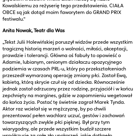
Kowalskiemu za reżyserię tego przedstawienia. CIAŁA
OBCE są jak dotąd moim faworytem do GRAND PRIX
festiwalu."
Anita Nowak, Teatr dla Was
„Tekst Julii Holewińskiej poruszył widzów przede wszystkim
tragiczną historią marzeń o wolności, miłości, akceptacji,
prawdzie i tolerancji. Główna oś fabuły to opowieść o
Adamie, lubianym, cenionym działaczu opozycyjnego
podziemia w czasach PRL-u, który po przekształceniach
przeszedł wymarzoną operację zmiany płci. Został Ewą,
kobietą, którą skrycie czuł się od dziecka. Równocześnie
jednak został odrzucony przez rodzinę, przyjaciół i w końcu
zepchnięty na margines, gdzie w zapomnieniu wegetował
do końca życia. Postać tę świetnie zagrał Marek Tynda.
Aktor raz wcielał się w mężczyznę, by po chwili
prezentować pełen wachlarz uczuć, gestów i zachowań
towarzyszących zwykle płci pięknej. Był przy tym
wiarygodny, ale przede wszystkim budził szczere
współczucie za całe zło upokorzeń, jakie dotknęło