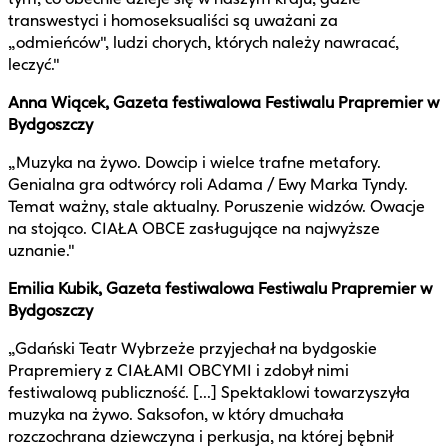
transwestyci i homoseksualiści są uważani za
„odmieńców", ludzi chorych, których należy nawracać,
leczyć."
Anna Wiącek, Gazeta festiwalowa Festiwalu Prapremier w
Bydgoszczy
„Muzyka na żywo. Dowcip i wielce trafne metafory.
Genialna gra odtwórcy roli Adama / Ewy Marka Tyndy.
Temat ważny, stale aktualny. Poruszenie widzów. Owacje
na stojąco. CIAŁA OBCE zasługujące na najwyższe
uznanie."
Emilia Kubik, Gazeta festiwalowa Festiwalu Prapremier w
Bydgoszczy
„Gdański Teatr Wybrzeże przyjechał na bydgoskie
Prapremiery z CIAŁAMI OBCYMI i zdobył nimi
festiwalową publiczność. [...] Spektaklowi towarzyszyła
muzyka na żywo. Saksofon, w który dmuchała
rozczochrana dziewczyna i perkusja, na której bębnił