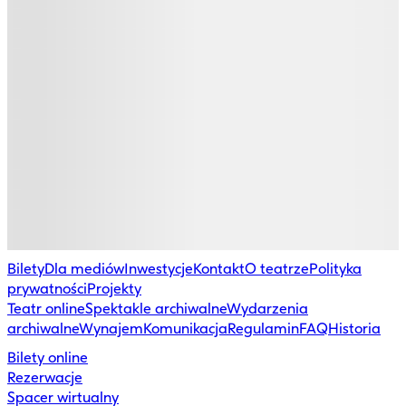
Bilety
Dla mediów
Inwestycje
Kontakt
O teatrze
Polityka
prywatności
Projekty
Teatr online
Spektakle archiwalne
Wydarzenia
archiwalne
Wynajem
Komunikacja
Regulamin
FAQ
Historia
Bilety online
Rezerwacje
Spacer wirtualny