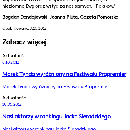
niezłomną Ewę oraz wstyd za nas samych... Polaków."
Bogdan Dondajewski, Joanna Pluta, Gazeta Pomorska
Opublikowano:
9.10.2012
Zobacz więcej
Aktualności
8.10.2012
Marek Tynda wyróżniony na Festiwalu Prapremier
Marek Tynda wyróżniony na Festiwalu Prapremier
Aktualności
10.09.2012
Nasi aktorzy w rankingu Jacka Sieradzkiego
Nasi aktorzy w rankingu Jacka Sieradzkiego