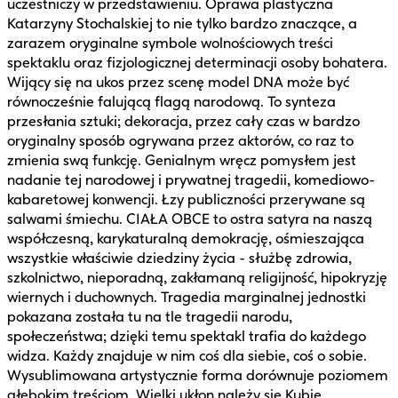
uczestniczy w przedstawieniu. Oprawa plastyczna
Katarzyny Stochalskiej to nie tylko bardzo znaczące, a
zarazem oryginalne symbole wolnościowych treści
spektaklu oraz fizjologicznej determinacji osoby bohatera.
Wijący się na ukos przez scenę model DNA może być
równocześnie falującą flagą narodową. To synteza
przesłania sztuki; dekoracja, przez cały czas w bardzo
oryginalny sposób ogrywana przez aktorów, co raz to
zmienia swą funkcję. Genialnym wręcz pomysłem jest
nadanie tej narodowej i prywatnej tragedii, komediowo-
kabaretowej konwencji. Łzy publiczności przerywane są
salwami śmiechu. CIAŁA OBCE to ostra satyra na naszą
współczesną, karykaturalną demokrację, ośmieszająca
wszystkie właściwie dziedziny życia - służbę zdrowia,
szkolnictwo, nieporadną, zakłamaną religijność, hipokryzję
wiernych i duchownych. Tragedia marginalnej jednostki
pokazana została tu na tle tragedii narodu,
społeczeństwa; dzięki temu spektakl trafia do każdego
widza. Każdy znajduje w nim coś dla siebie, coś o sobie.
Wysublimowana artystycznie forma dorównuje poziomem
głębokim treściom. Wielki ukłon należy się Kubie