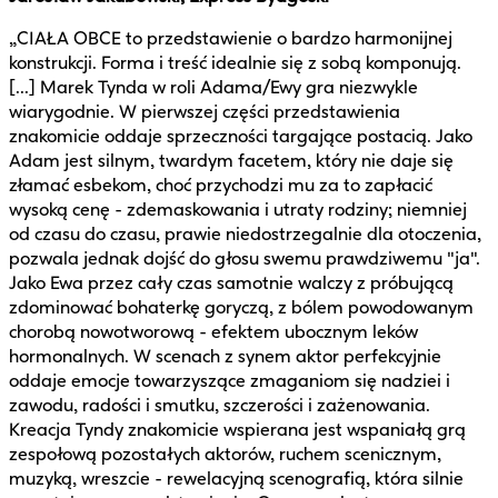
„CIAŁA OBCE to przedstawienie o bardzo harmonijnej
konstrukcji. Forma i treść idealnie się z sobą komponują.
[...] Marek Tynda w roli Adama/Ewy gra niezwykle
wiarygodnie. W pierwszej części przedstawienia
znakomicie oddaje sprzeczności targające postacią. Jako
Adam jest silnym, twardym facetem, który nie daje się
złamać esbekom, choć przychodzi mu za to zapłacić
wysoką cenę - zdemaskowania i utraty rodziny; niemniej
od czasu do czasu, prawie niedostrzegalnie dla otoczenia,
pozwala jednak dojść do głosu swemu prawdziwemu "ja".
Jako Ewa przez cały czas samotnie walczy z próbującą
zdominować bohaterkę goryczą, z bólem powodowanym
chorobą nowotworową - efektem ubocznym leków
hormonalnych. W scenach z synem aktor perfekcyjnie
oddaje emocje towarzyszące zmaganiom się nadziei i
zawodu, radości i smutku, szczerości i zażenowania.
Kreacja Tyndy znakomicie wspierana jest wspaniałą grą
zespołową pozostałych aktorów, ruchem scenicznym,
muzyką, wreszcie - rewelacyjną scenografią, która silnie