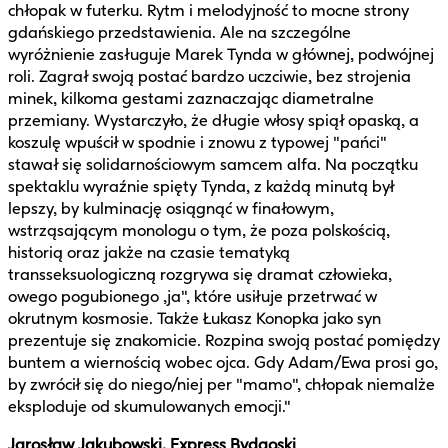
chłopak w futerku. Rytm i melodyjność to mocne strony
gdańskiego przedstawienia. Ale na szczególne
wyróżnienie zasługuje Marek Tynda w głównej, podwójnej
roli. Zagrał swoją postać bardzo uczciwie, bez strojenia
minek, kilkoma gestami zaznaczając diametralne
przemiany. Wystarczyło, że długie włosy spiął opaską, a
koszulę wpuścił w spodnie i znowu z typowej "pańci"
stawał się solidarnościowym samcem alfa. Na początku
spektaklu wyraźnie spięty Tynda, z każdą minutą był
lepszy, by kulminację osiągnąć w finałowym,
wstrząsającym monologu o tym, że poza polskością,
historią oraz jakże na czasie tematyką
transseksuologiczną rozgrywa się dramat człowieka,
owego pogubionego ,ja", które usiłuje przetrwać w
okrutnym kosmosie. Także Łukasz Konopka jako syn
prezentuje się znakomicie. Rozpina swoją postać pomiędzy
buntem a wiernością wobec ojca. Gdy Adam/Ewa prosi go,
by zwrócił się do niego/niej per "mamo", chłopak niemalże
eksploduje od skumulowanych emocji."
Jarosław Jakubowski, Express Bydgoski