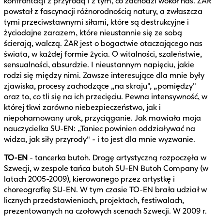
konfrontacji z przyrodą i z tym, co zachodzi wokół nas. ŻAR
powstał z fascynacji różnorodnością natury, a zwłaszcza
tymi przeciwstawnymi siłami, które są destrukcyjne i
życiodajne zarazem, które nieustannie się ze sobą
ścierają, walczą. ŻAR jest o bogactwie otaczającego nas
świata, w każdej formie życia. O witalności, szaleństwie,
sensualności, absurdzie. I nieustannym napięciu, jakie
rodzi się między nimi. Zawsze interesujące dla mnie były
zjawiska, procesy zachodzące „na skraju", „pomiędzy"
oraz to, co tli się na ich przecięciu. Pewna intensywność, w
której tkwi zarówno niebezpieczeństwo, jak i
niepohamowany urok, przyciąganie. Jak mawiała moja
nauczycielka SU-EN: „Taniec powinien oddziaływać na
widza, jak siły przyrody" - i to jest dla mnie wyzwanie.
TO-EN
- tancerka butoh. Drogę artystyczną rozpoczęła w
Szwecji, w zespole tańca butoh SU-EN Butoh Company (w
latach 2005-2009), kierowanego przez artystkę i
choreografkę SU-EN. W tym czasie TO-EN brała udział w
licznych przedstawieniach, projektach, festiwalach,
prezentowanych na czołowych scenach Szwecji. W 2009 r.