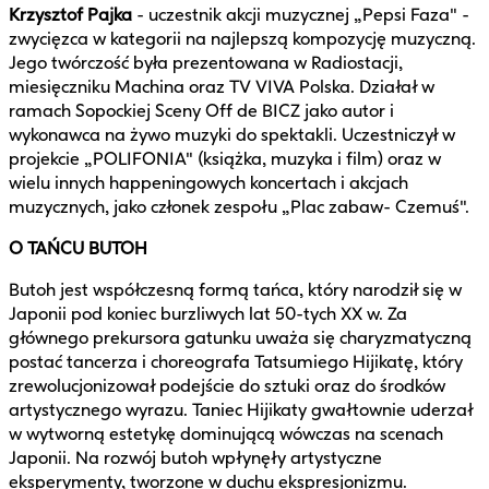
Krzysztof Pajka
- uczestnik akcji muzycznej „Pepsi Faza" -
zwycięzca w kategorii na najlepszą kompozycję muzyczną.
Jego twórczość była prezentowana w Radiostacji,
miesięczniku Machina oraz TV VIVA Polska. Działał w
ramach Sopockiej Sceny Off de BICZ jako autor i
wykonawca na żywo muzyki do spektakli. Uczestniczył w
projekcie „POLIFONIA" (książka, muzyka i film) oraz w
wielu innych happeningowych koncertach i akcjach
muzycznych, jako członek zespołu „Plac zabaw- Czemuś".
O TAŃCU BUTOH
Butoh jest współczesną formą tańca, który narodził się w
Japonii pod koniec burzliwych lat 50-tych XX w. Za
głównego prekursora gatunku uważa się charyzmatyczną
postać tancerza i choreografa Tatsumiego Hijikatę, który
zrewolucjonizował podejście do sztuki oraz do środków
artystycznego wyrazu. Taniec Hijikaty gwałtownie uderzał
w wytworną estetykę dominującą wówczas na scenach
Japonii. Na rozwój butoh wpłynęły artystyczne
eksperymenty, tworzone w duchu ekspresjonizmu.