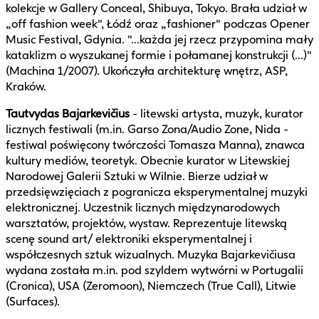
kolekcje w Gallery Conceal, Shibuya, Tokyo. Brała udział w
„off fashion week", Łódź oraz „fashioner" podczas Opener
Music Festival, Gdynia. "...każda jej rzecz przypomina mały
kataklizm o wyszukanej formie i połamanej konstrukcji (...)"
(Machina 1/2007). Ukończyła architekturę wnętrz, ASP,
Kraków.
Tautvydas Bajarkevičius
- litewski artysta, muzyk, kurator
licznych festiwali (m.in. Garso Zona/Audio Zone, Nida -
festiwal poświęcony twórczości Tomasza Manna), znawca
kultury mediów, teoretyk. Obecnie kurator w Litewskiej
Narodowej Galerii Sztuki w Wilnie. Bierze udział w
przedsięwzięciach z pogranicza eksperymentalnej muzyki
elektronicznej. Uczestnik licznych międzynarodowych
warsztatów, projektów, wystaw. Reprezentuje litewską
scenę sound art/ elektroniki eksperymentalnej i
współczesnych sztuk wizualnych. Muzyka Bajarkevičiusa
wydana została m.in. pod szyldem wytwórni w Portugalii
(Cronica), USA (Zeromoon), Niemczech (True Call), Litwie
(Surfaces).