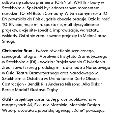
odbyła się solowa premiera TO-EN pt. WHITE - biały w
Sztokholmie. Spektakl był jednoczesnym momentem
narodzin TO-EN Butoh Company. W tym samym roku TO-
EN powróciła do Polski, gdzie obecnie pracuje. Działalność
TO-EN obejmuje m.in. spektakle, multidyscyplinarne
projekty, akcje site-specific, improwizacje, warsztaty,
wykłady. Ostatnie zrealizowane projekty to Melanż oraz
Smugi.
Chrisander Brun
- twórca oświetlenia scenicznego,
scenograf, fotograf. Absolwent Instytutu Dramatycznego
w Sztokholmie (DI) - wydział Projektowania Oświetlenia.
Zrealizował szereg produkcji m.in. dla Teatru Narodowego
w Oslo, Teatru Dramatycznego oraz Narodowego w
Sztokholmie. Ostatnio w: Urena tankar Dorte Olesen,
Castracsjon - Bendik Riis Andersa Nilssona, Alla älskar
Bernie Madoff Gustava Tegby.
oluhi
- projektuje ubrania. Jej prace publikowano w
magazynach A4, Exklusiv, Machinie, Machinie Design.
Współpracowała z japońską agencją „Dune" pokazując