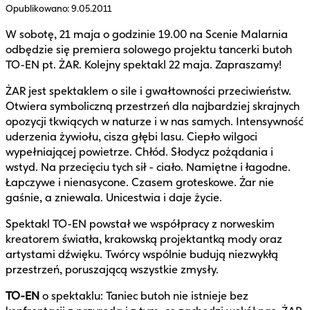
Opublikowano:
9.05.2011
W sobotę, 21 maja o godzinie 19.00 na Scenie Malarnia
odbędzie się premiera solowego projektu tancerki butoh
TO-EN pt. ŻAR. Kolejny spektakl 22 maja. Zapraszamy!
ŻAR jest spektaklem o sile i gwałtowności przeciwieństw.
Otwiera symboliczną przestrzeń dla najbardziej skrajnych
opozycji tkwiących w naturze i w nas samych. Intensywność
uderzenia żywiołu, cisza głębi lasu. Ciepło wilgoci
wypełniającej powietrze. Chłód. Słodycz pożądania i
wstyd. Na przecięciu tych sił - ciało. Namiętne i łagodne.
Łapczywe i nienasycone. Czasem groteskowe. Żar nie
gaśnie, a zniewala. Unicestwia i daje życie.
Spektakl TO-EN powstał we współpracy z norweskim
kreatorem światła, krakowską projektantką mody oraz
artystami dźwięku. Twórcy wspólnie budują niezwykłą
przestrzeń, poruszającą wszystkie zmysły.
TO-EN
o spektaklu: Taniec butoh nie istnieje bez