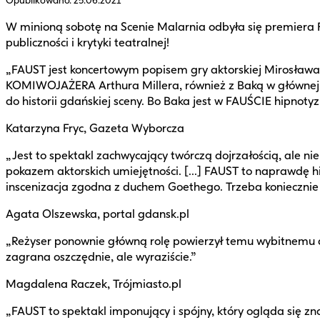
Opublikowano:
25.06.2021
W minioną sobotę na Scenie Malarnia odbyła się premiera F
publiczności i krytyki teatralnej!
„FAUST jest koncertowym popisem gry aktorskiej Mirosława 
KOMIWOJAŻERA Arthura Millera, również z Baką w głównej ro
do historii gdańskiej sceny. Bo Baka jest w FAUŚCIE hipnotyz
Katarzyna Fryc, Gazeta Wyborcza
„Jest to spektakl zachwycający twórczą dojrzałością, ale ni
pokazem aktorskich umiejętności. [...] FAUST to naprawdę h
inscenizacja zgodna z duchem Goethego. Trzeba koniecznie
Agata Olszewska, portal gdansk.pl
„Reżyser ponownie główną rolę powierzył temu wybitnemu akt
zagrana oszczędnie, ale wyraziście.”
Magdalena Raczek, Trójmiasto.pl
„FAUST to spektakl imponujący i spójny, który ogląda się zn