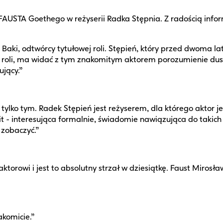
AUSTA Goethego w reżyserii Radka Stępnia. Z radością infor
Baki, odtwórcy tytułowej roli. Stępień, który przed dwoma 
li, ma widać z tym znakomitym aktorem porozumienie dusz, s
ujący.”
e tylko tym. Radek Stępień jest reżyserem, dla którego aktor 
it - interesująca formalnie, świadomie nawiązująca do takich
 zobaczyć.”
orowi i jest to absolutny strzał w dziesiątkę. Faust Mirosł
akomicie.”