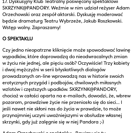
17. Dyskusyjny Klub Teatralny poświęcony spektaklowi
SKRZYNK@PANDORY. Weźmie w nim udział reżyser Adam
Orzechowski oraz zespół aktorski. Dyskusję moderować
będzie dramaturg Teatru Wybrzeże, Jakub Roszkowski.
Wstęp wolny. Zapraszamy!
O SPEKTAKLU
Czy jedno nieopatrzne kliknięcie może spowodować lawinę
wypadków, które doprowadzą do nieodwracalnych zmian
w życiu nie jednej, ale pięciu osób? Oczywiście! Trzy kobiety
i dwaj mężczyźni w serii błyskotliwych dialogów
prowadzonych on-line wprowadzą nas w historie swoich
erotycznych przygód i podbojów, chwilowych miłosnych
wzlotów i częstszych upadków. SKRZYNK@PANDORY,
chociaż w całości oparta na e-mailach, dowodzi, że, wbrew
pozorom, prawdziwe życie nie przeniosło się do sieci... I
jeśli nawet nie skłoni nas do życia w prawdzie, to może
przynajmniej uczyni uważniejszymi w obsłudze własnej
skrzynki, gdy już zalęgnie się w niej Pandora ;-)