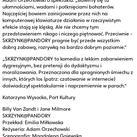
Adam Orzechowski o spektaklu: „Bawimy się tu
ułomnościami, wadami i potknięciami bohaterów.
Najczęściej bowiem zainicjowane przez nich na
komputerowej klawiaturze działania w rzeczywistym
efekcie stają się klęską. Ale nie chcemy tym
przedstawieniem nikogo i niczego piętnować. Przeciwnie -
SKRZYNK@PANDORY pragnie być przede wszystkim
dobrą zabawą, rozrywką na bardzo dobrym poziomie."
„SKRZYNK@PANDORY to komedia z lekkim zabarwieniem
dygresyjnym, bez pretensji do dydaktyzmu i
moralizowania. Przeznaczona dla spragnionych śmiechu z
innych, których los (patrz: czatowanie w internecie)
doświadczył spektakularnie i naprzemiennie w parach."
Katarzyna Wysocka, Port Kultury
Billy Van Zandt i Jane Milmore
SKRZYNK@PANDORY
Przekład: Emilia Miłkowska
Reżyseria: Adam Orzechowski
Scenografia: Magdalena Gajewska