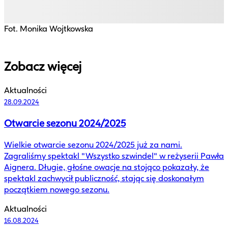
F
Fot. Monika Wojtkowska
Zobacz więcej
Aktualności
28.09.2024
Otwarcie sezonu 2024/2025
Wielkie otwarcie sezonu 2024/2025 już za nami.
Zagraliśmy spektakl "Wszystko szwindel" w reżyserii Pawła
Aignera. Długie, głośne owacje na stojąco pokazały, że
spektakl zachwycił publiczność, stając się doskonałym
początkiem nowego sezonu.
Aktualności
16.08.2024