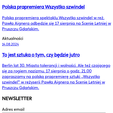
Polska prapremiera Wszystko szwindel
Polska prapremiera spektaklu Wszystko szwindel w reż.
Pawła Aignera odbędzie się 17 sierpnia na Scenie Letniej w
Pruszczu Gdańskim.
Aktualności
14.08.2024
To jest sztuka o tym, czy będzie jutro
Berlin lat 30. Miasto tolerancji i wolności. Ale też czającego
się za rogiem nazizmu. 17 sierpnia o godz. 21.00
zapraszamy na polską prapremierę sztuki „Wszystko
szwindel” w reżyserii Pawła Aignera na Scenie Letniej w
Pruszczu Gdańskim.
NEWSLETTER
Adres email