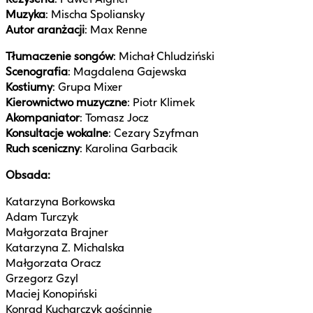
Muzyka
: Mischa Spoliansky
Autor aranżacji
: Max Renne
Tłumaczenie songów
: Michał Chludziński
Scenografia
: Magdalena Gajewska
Kostiumy
: Grupa Mixer
Kierownictwo muzyczne
: Piotr Klimek
Akompaniator
: Tomasz Jocz
Konsultacje wokalne
: Cezary Szyfman
Ruch sceniczny
: Karolina Garbacik
Obsada:
Katarzyna Borkowska
Adam Turczyk
Małgorzata Brajner
Katarzyna Z. Michalska
Małgorzata Oracz
Grzegorz Gzyl
Maciej Konopiński
Konrad Kucharczyk gościnnie