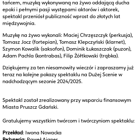
tańcem, muzyką wykonywaną na żywo oddającą ducha
epoki i pełnymi pasji występami aktorów i aktorek,
spektakl przeniósł publiczność wprost do złotych lat
międzywojnia.
Muzykę na żywo wykonali: Maciej Chrzęszczyk (perkusja),
Tomasz Jocz (fortepian), Tomasz Klepczyński (klarnet),
Szymon Kowalik (saksofon), Dominik Łukaszczak (puzon),
Adam Pachla (kontrabas), Filip Żółtkowski (trąbka).
Dziękujemy za ten niesamowity wieczór i zapraszamy już
teraz na kolejne pokazy spektaklu na Dużej Scenie w
nadchodzącym sezonie 2024/2025.
Spektakl został zrealizowany przy wsparciu finansowym
Miasta Pruszcz Gdański.
Gratulujemy wszystkim twórcom i twórczyniom spektaklu:
Przekład
: Iwona Nowacka
Reżyseria
: Paweł Aigner