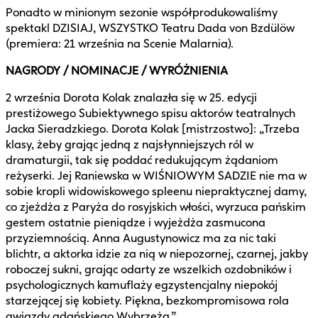
Ponadto w minionym sezonie współprodukowaliśmy
spektakl DZISIAJ, WSZYSTKO Teatru Dada von Bzdülöw
(premiera: 21 września na Scenie Malarnia).
NAGRODY / NOMINACJE / WYRÓŻNIENIA
2 września Dorota Kolak znalazła się w 25. edycji
prestiżowego Subiektywnego spisu aktorów teatralnych
Jacka Sieradzkiego. Dorota Kolak [mistrzostwo]: „Trzeba
klasy, żeby grając jedną z najsłynniejszych ról w
dramaturgii, tak się poddać redukującym żądaniom
reżyserki. Jej Raniewska w WIŚNIOWYM SADZIE nie ma w
sobie kropli widowiskowego spleenu niepraktycznej damy,
co zjeżdża z Paryża do rosyjskich włości, wyrzuca pańskim
gestem ostatnie pieniądze i wyjeżdża zasmucona
przyziemnością. Anna Augustynowicz ma za nic taki
blichtr, a aktorka idzie za nią w niepozornej, czarnej, jakby
roboczej sukni, grając odarty ze wszelkich ozdobników i
psychologicznych kamuflaży egzystencjalny niepokój
starzejącej się kobiety. Piękna, bezkompromisowa rola
gwiazdy gdańskiego Wybrzeża.”