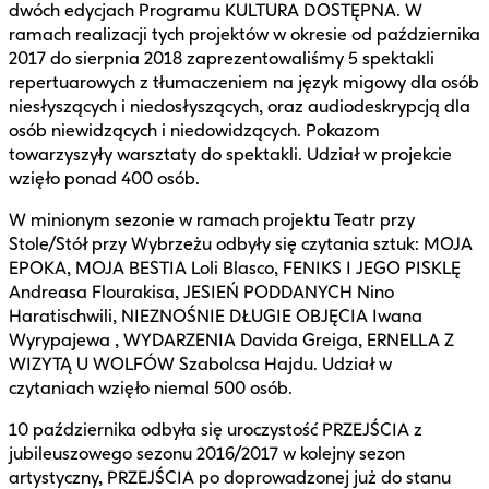
dwóch edycjach Programu KULTURA DOSTĘPNA. W
ramach realizacji tych projektów w okresie od października
2017 do sierpnia 2018 zaprezentowaliśmy 5 spektakli
repertuarowych z tłumaczeniem na język migowy dla osób
niesłyszących i niedosłyszących, oraz audiodeskrypcją dla
osób niewidzących i niedowidzących. Pokazom
towarzyszyły warsztaty do spektakli. Udział w projekcie
wzięło ponad 400 osób.
W minionym sezonie w ramach projektu Teatr przy
Stole/Stół przy Wybrzeżu odbyły się czytania sztuk: MOJA
EPOKA, MOJA BESTIA Loli Blasco, FENIKS I JEGO PISKLĘ
Andreasa Flourakisa, JESIEŃ PODDANYCH Nino
Haratischwili, NIEZNOŚNIE DŁUGIE OBJĘCIA Iwana
Wyrypajewa , WYDARZENIA Davida Greiga, ERNELLA Z
WIZYTĄ U WOLFÓW Szabolcsa Hajdu. Udział w
czytaniach wzięło niemal 500 osób.
10 października odbyła się uroczystość PRZEJŚCIA z
jubileuszowego sezonu 2016/2017 w kolejny sezon
artystyczny, PRZEJŚCIA po doprowadzonej już do stanu