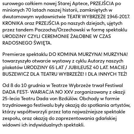
surowego całkiem nowej Starej Aptece, PRZEJŚCIA po
minionych 70 latach naszej historii, zamkniętych w
dwutomowym wydawnictwie TEATR WYBRZEŻE 1946-2017.
KRONIKA oraz PRZEJŚCIA po naszych dziejach, ujętych
przez tandem Paczocha/Orzechowski w formę spektaklu
URODZINY CZYLI CEREMONIE ŻAŁOBNE W CZAS
RADOSNEGO ŚWIĘTA.
Premierze spektaklu DO KOMINA MURZYNA! MURZYNA!
towarzyszyło otwarcie wystawy z cyklu Autorzy naszych
plakatów URODZINY 65 LAT / JUBILEUSZ 40 LAT. MACIEJ
BUSZEWICZ DLA TEATRU WYBRZEŻE! I DLA INNYCH TEŻ!
Od 8 do 10 grudnia w Teatrze Wybrzeże trwał Festiwal
DADA FEST- WARIACJA NO XXV zorganizowany z okazji
25-lecia Teatru Dada von Bzdülöw. Obchody w formie
trzydniowego festiwalu były okazją do spotkania artystów,
którzy współtworzyli przez lata najważniejsze spektakle
zespołu, oraz okazją do zaprezentowania gdańskiej
widowni ich indywidualnych spektakli.