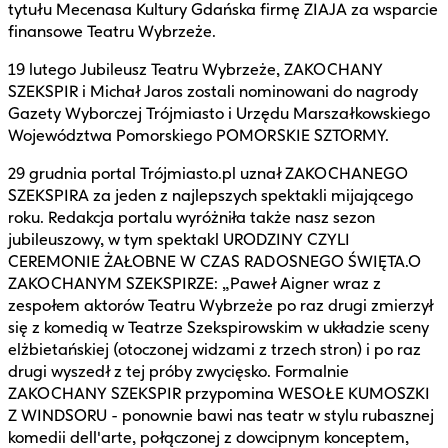
tytułu Mecenasa Kultury Gdańska firmę ZIAJA za wsparcie
finansowe Teatru Wybrzeże.
19 lutego Jubileusz Teatru Wybrzeże, ZAKOCHANY
SZEKSPIR i Michał Jaros zostali nominowani do nagrody
Gazety Wyborczej Trójmiasto i Urzędu Marszałkowskiego
Województwa Pomorskiego POMORSKIE SZTORMY.
29 grudnia portal Trójmiasto.pl uznał ZAKOCHANEGO
SZEKSPIRA za jeden z najlepszych spektakli mijającego
roku. Redakcja portalu wyróżniła także nasz sezon
jubileuszowy, w tym spektakl URODZINY CZYLI
CEREMONIE ŻAŁOBNE W CZAS RADOSNEGO ŚWIĘTA.O
ZAKOCHANYM SZEKSPIRZE: „Paweł Aigner wraz z
zespołem aktorów Teatru Wybrzeże po raz drugi zmierzył
się z komedią w Teatrze Szekspirowskim w układzie sceny
elżbietańskiej (otoczonej widzami z trzech stron) i po raz
drugi wyszedł z tej próby zwycięsko. Formalnie
ZAKOCHANY SZEKSPIR przypomina WESOŁE KUMOSZKI
Z WINDSORU - ponownie bawi nas teatr w stylu rubasznej
komedii dell'arte, połączonej z dowcipnym konceptem,