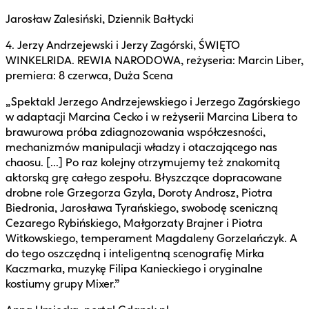
Jarosław Zalesiński, Dziennik Bałtycki
4. Jerzy Andrzejewski i Jerzy Zagórski, ŚWIĘTO
WINKELRIDA. REWIA NARODOWA, reżyseria: Marcin Liber,
premiera: 8 czerwca, Duża Scena
„Spektakl Jerzego Andrzejewskiego i Jerzego Zagórskiego
w adaptacji Marcina Cecko i w reżyserii Marcina Libera to
brawurowa próba zdiagnozowania współczesności,
mechanizmów manipulacji władzy i otaczającego nas
chaosu. [...] Po raz kolejny otrzymujemy też znakomitą
aktorską grę całego zespołu. Błyszczące dopracowane
drobne role Grzegorza Gzyla, Doroty Androsz, Piotra
Biedronia, Jarosława Tyrańskiego, swobodę sceniczną
Cezarego Rybińskiego, Małgorzaty Brajner i Piotra
Witkowskiego, temperament Magdaleny Gorzelańczyk. A
do tego oszczędną i inteligentną scenografię Mirka
Kaczmarka, muzykę Filipa Kanieckiego i oryginalne
kostiumy grupy Mixer.”