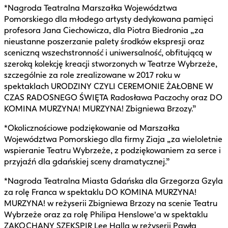
*Nagroda Teatralna Marszałka Województwa
Pomorskiego dla młodego artysty dedykowana pamięci
profesora Jana Ciechowicza, dla Piotra Biedronia „za
nieustanne poszerzanie palety środków ekspresji oraz
sceniczną wszechstronność i uniwersalność, obfitującą w
szeroką kolekcję kreacji stworzonych w Teatrze Wybrzeże,
szczególnie za role zrealizowane w 2017 roku w
spektaklach URODZINY CZYLI CEREMONIE ŻAŁOBNE W
CZAS RADOSNEGO ŚWIĘTA Radosława Paczochy oraz DO
KOMINA MURZYNA! MURZYNA! Zbigniewa Brzozy.”
*Okolicznościowe podziękowanie od Marszałka
Województwa Pomorskiego dla firmy Ziaja „za wieloletnie
wspieranie Teatru Wybrzeże, z podziękowaniem za serce i
przyjaźń dla gdańskiej sceny dramatycznej.”
*Nagroda Teatralna Miasta Gdańska dla Grzegorza Gzyla
za rolę Franca w spektaklu DO KOMINA MURZYNA!
MURZYNA! w reżyserii Zbigniewa Brzozy na scenie Teatru
Wybrzeże oraz za rolę Philipa Henslowe'a w spektaklu
ZAKOCHANY SZEKSPIR Lee Halla w reżyserii Pawła