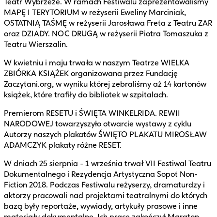
Teatr Wybrzeże. W ramach Festiwalu zaprezentowaliśmy
MAPĘ I TERYTORIUM w reżyserii Eweliny Marciniak,
OSTATNIĄ TAŚMĘ w reżyserii Jarosława Freta z Teatru ZAR
oraz DZIADY. NOC DRUGĄ w reżyserii Piotra Tomaszuka z
Teatru Wierszalin.
W kwietniu i maju trwała w naszym Teatrze WIELKA
ZBIÓRKA KSIĄŻEK organizowana przez Fundację
Zaczytani.org, w wyniku której zebraliśmy aż 14 kartonów
książek, które trafiły do bibliotek w szpitalach.
Premierom RESETU i ŚWIĘTA WINKELRIDA. REWII
NARODOWEJ towarzyszyło otwarcie wystawy z cyklu
Autorzy naszych plakatów ŚWIĘTO PLAKATU MIROSŁAW
ADAMCZYK plakaty różne RESET.
W dniach 25 sierpnia - 1 września trwał VII Festiwal Teatru
Dokumentalnego i Rezydencja Artystyczna Sopot Non-
Fiction 2018. Podczas Festiwalu reżyserzy, dramaturdzy i
aktorzy pracowali nad projektami teatralnymi do których
bazą były reportaże, wywiady, artykuły prasowe i inne
materiały dokumentalne. Ich pracę zakończył Maraton