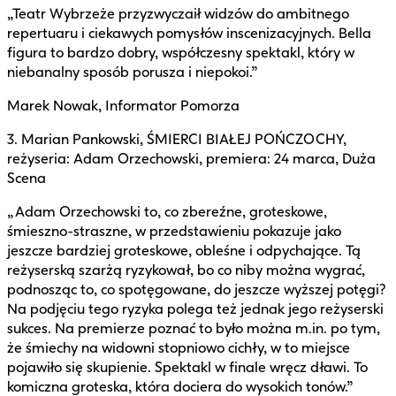
„Teatr Wybrzeże przyzwyczaił widzów do ambitnego
repertuaru i ciekawych pomysłów inscenizacyjnych. Bella
figura to bardzo dobry, współczesny spektakl, który w
niebanalny sposób porusza i niepokoi.”
Marek Nowak, Informator Pomorza
3. Marian Pankowski, ŚMIERCI BIAŁEJ POŃCZOCHY,
reżyseria: Adam Orzechowski, premiera: 24 marca, Duża
Scena
„Adam Orzechowski to, co zbereźne, groteskowe,
śmieszno-straszne, w przedstawieniu pokazuje jako
jeszcze bardziej groteskowe, obleśne i odpychające. Tą
reżyserską szarżą ryzykował, bo co niby można wygrać,
podnosząc to, co spotęgowane, do jeszcze wyższej potęgi?
Na podjęciu tego ryzyka polega też jednak jego reżyserski
sukces. Na premierze poznać to było można m.in. po tym,
że śmiechy na widowni stopniowo cichły, w to miejsce
pojawiło się skupienie. Spektakl w finale wręcz dławi. To
komiczna groteska, która dociera do wysokich tonów.”