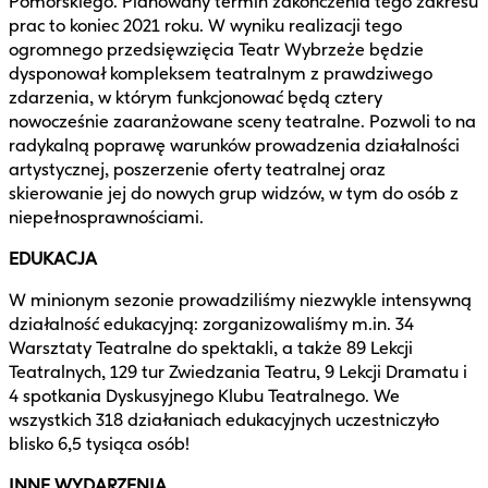
Pomorskiego. Planowany termin zakończenia tego zakresu
prac to koniec 2021 roku. W wyniku realizacji tego
ogromnego przedsięwzięcia Teatr Wybrzeże będzie
dysponował kompleksem teatralnym z prawdziwego
zdarzenia, w którym funkcjonować będą cztery
nowocześnie zaaranżowane sceny teatralne. Pozwoli to na
radykalną poprawę warunków prowadzenia działalności
artystycznej, poszerzenie oferty teatralnej oraz
skierowanie jej do nowych grup widzów, w tym do osób z
niepełnosprawnościami.
EDUKACJA
W minionym sezonie prowadziliśmy niezwykle intensywną
działalność edukacyjną: zorganizowaliśmy m.in. 34
Warsztaty Teatralne do spektakli, a także 89 Lekcji
Teatralnych, 129 tur Zwiedzania Teatru, 9 Lekcji Dramatu i
4 spotkania Dyskusyjnego Klubu Teatralnego. We
wszystkich 318 działaniach edukacyjnych uczestniczyło
blisko 6,5 tysiąca osób!
INNE WYDARZENIA