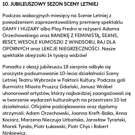
10. JUBILEUSZOWY SEZON SCENY LETNIEJ
Podczas wakacyjnych miesięcy na Scenie Letniej z
powodzeniem zaprezentowaliśmy premierę spektaklu
DAMY I HUZARY albo Play Fredro w reżyserii Adama
Orzechowskiego oraz RANDKĘ Z FEMINISTĄ, SEANS,
RESET, WESOŁE KUMOSZKI Z WINDSORU, RAJ DLA
OPORNYCH oraz LEKCJE NIEGRZECZNOŚCI. Nasze
spektakle obejrzało 14 tysięcy widzów!
Ponadto z okazji jubileuszu 18 sierpnia odbyło się
uroczyste podsumowanie 10-lecia działalności Sceny
Letniej Teatru Wybrzeże w Faktorii Kultury. Podczas gali
Burmistrz Miasta Pruszcz Gdański, Janusz Wróbel
uhonorował artystów, którzy najbardziej zaangażowali się
w tworzenie wydarzeń kulturalnych na przestrzeni 10 lat
działalności. Oficjalne podziękowania oraz dyplomy
otrzymali: Adam Orzechowski, Joanna Kreft-Baka, Anna
Kociarz, Marzena Nieczuja Urbańska, Jarosław Tyrański,
Marek Tynda, Piotr Łukawski, Piotr Chys i Robert
Ninkiewicz.