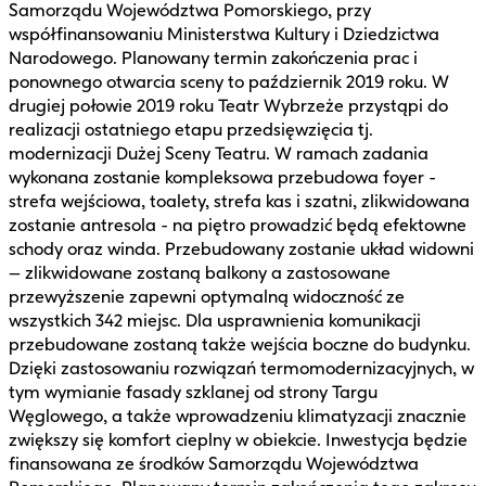
Samorządu Województwa Pomorskiego, przy
współfinansowaniu Ministerstwa Kultury i Dziedzictwa
Narodowego. Planowany termin zakończenia prac i
ponownego otwarcia sceny to październik 2019 roku. W
drugiej połowie 2019 roku Teatr Wybrzeże przystąpi do
realizacji ostatniego etapu przedsięwzięcia tj.
modernizacji Dużej Sceny Teatru. W ramach zadania
wykonana zostanie kompleksowa przebudowa foyer -
strefa wejściowa, toalety, strefa kas i szatni, zlikwidowana
zostanie antresola - na piętro prowadzić będą efektowne
schody oraz winda. Przebudowany zostanie układ widowni
– zlikwidowane zostaną balkony a zastosowane
przewyższenie zapewni optymalną widoczność ze
wszystkich 342 miejsc. Dla usprawnienia komunikacji
przebudowane zostaną także wejścia boczne do budynku.
Dzięki zastosowaniu rozwiązań termomodernizacyjnych, w
tym wymianie fasady szklanej od strony Targu
Węglowego, a także wprowadzeniu klimatyzacji znacznie
zwiększy się komfort cieplny w obiekcie. Inwestycja będzie
finansowana ze środków Samorządu Województwa