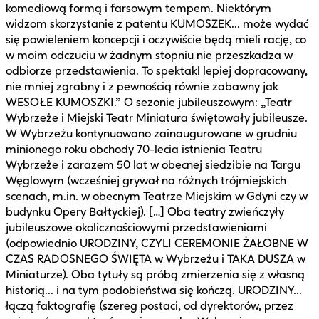
komediową formą i farsowym tempem. Niektórym
widzom skorzystanie z patentu KUMOSZEK... może wydać
się powieleniem koncepcji i oczywiście będą mieli rację, co
w moim odczuciu w żadnym stopniu nie przeszkadza w
odbiorze przedstawienia. To spektakl lepiej dopracowany,
nie mniej zgrabny i z pewnością równie zabawny jak
WESOŁE KUMOSZKI.” O sezonie jubileuszowym: „Teatr
Wybrzeże i Miejski Teatr Miniatura świętowały jubileusze.
W Wybrzeżu kontynuowano zainaugurowane w grudniu
minionego roku obchody 70-lecia istnienia Teatru
Wybrzeże i zarazem 50 lat w obecnej siedzibie na Targu
Węglowym (wcześniej grywał na różnych trójmiejskich
scenach, m.in. w obecnym Teatrze Miejskim w Gdyni czy w
budynku Opery Bałtyckiej). […] Oba teatry zwieńczyły
jubileuszowe okolicznościowymi przedstawieniami
(odpowiednio URODZINY, CZYLI CEREMONIE ŻAŁOBNE W
CZAS RADOSNEGO ŚWIĘTA w Wybrzeżu i TAKA DUSZA w
Miniaturze). Oba tytuły są próbą zmierzenia się z własną
historią... i na tym podobieństwa się kończą. URODZINY...
łączą faktografię (szereg postaci, od dyrektorów, przez