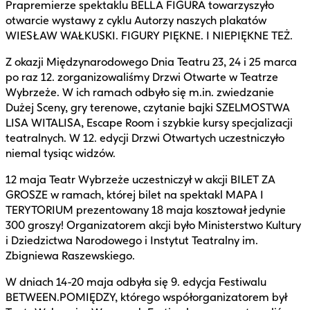
Prapremierze spektaklu BELLA FIGURA towarzyszyło
otwarcie wystawy z cyklu Autorzy naszych plakatów
WIESŁAW WAŁKUSKI. FIGURY PIĘKNE. I NIEPIĘKNE TEŻ.
Z okazji Międzynarodowego Dnia Teatru 23, 24 i 25 marca
po raz 12. zorganizowaliśmy Drzwi Otwarte w Teatrze
Wybrzeże. W ich ramach odbyło się m.in. zwiedzanie
Dużej Sceny, gry terenowe, czytanie bajki SZELMOSTWA
LISA WITALISA, Escape Room i szybkie kursy specjalizacji
teatralnych. W 12. edycji Drzwi Otwartych uczestniczyło
niemal tysiąc widzów.
12 maja Teatr Wybrzeże uczestniczył w akcji BILET ZA
GROSZE w ramach, której bilet na spektakl MAPA I
TERYTORIUM prezentowany 18 maja kosztował jedynie
300 groszy! Organizatorem akcji było Ministerstwo Kultury
i Dziedzictwa Narodowego i Instytut Teatralny im.
Zbigniewa Raszewskiego.
W dniach 14-20 maja odbyła się 9. edycja Festiwalu
BETWEEN.POMIĘDZY, którego współorganizatorem był