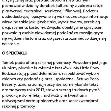
artystycznej oraz pozwala osobom niewidomym
poznawać widzialny dorobek kulturalny z zakresu sztuki
plastycznej, teatralnej, scenicznej i filmowej. Podczas
audiodeskrypcji opisywane są ważne, znaczące informacje
wizualne takie jak: język ciała, wyraz twarzy, przebieg
akcji, sceneria, kostiumy. Zwięzłe, obiektywne opisy scen
pozwalają osobie niewidomej podążać za rozwijającym
się wątkiem historii oraz usłyszeć i zrozumieć co dzieje się
na scenie.
O SPEKTAKLU
Tomek pada ofiarą szkolnej przemocy. Powodem jest jego
ulubiony plecak z kucykami z kreskówki My Little Pony.
Rodzice stają przed dylematem: respektować wybory
chłopca czy poddać się presji społecznej. Sztuka Paco
Bezerry, uznana za najlepszy iberoamerykański tekst
dramatyczny roku 2017, stawia szereg trudnych pytań i
prowokuje do refleksji nad ważnymi kwestiami
dotyczącymi norm społecznych oraz konsekwencjami
szkolnej przemocy.