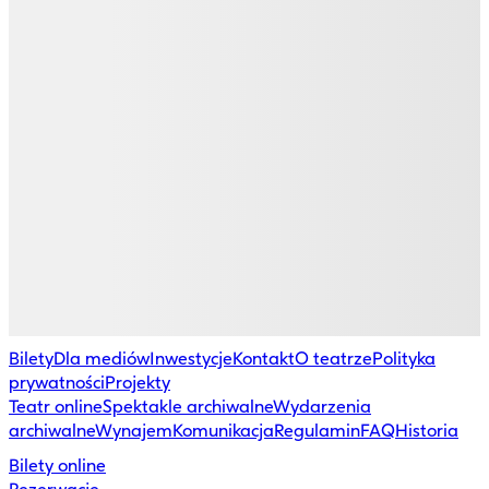
Bilety
Dla mediów
Inwestycje
Kontakt
O teatrze
Polityka
prywatności
Projekty
Teatr online
Spektakle archiwalne
Wydarzenia
archiwalne
Wynajem
Komunikacja
Regulamin
FAQ
Historia
Bilety online