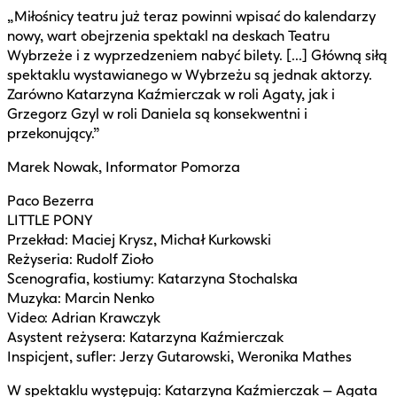
„Miłośnicy teatru już teraz powinni wpisać do kalendarzy
nowy, wart obejrzenia spektakl na deskach Teatru
Wybrzeże i z wyprzedzeniem nabyć bilety. [...] Główną siłą
spektaklu wystawianego w Wybrzeżu są jednak aktorzy.
Zarówno Katarzyna Kaźmierczak w roli Agaty, jak i
Grzegorz Gzyl w roli Daniela są konsekwentni i
przekonujący.”
Marek Nowak, Informator Pomorza
Paco Bezerra
LITTLE PONY
Przekład: Maciej Krysz, Michał Kurkowski
Reżyseria: Rudolf Zioło
Scenografia, kostiumy: Katarzyna Stochalska
Muzyka: Marcin Nenko
Video: Adrian Krawczyk
Asystent reżysera: Katarzyna Kaźmierczak
Inspicjent, sufler: Jerzy Gutarowski, Weronika Mathes
W spektaklu występują: Katarzyna Kaźmierczak – Agata