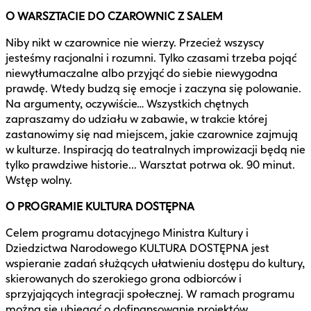
O WARSZTACIE DO CZAROWNIC Z SALEM
Niby nikt w czarownice nie wierzy. Przecież wszyscy
jesteśmy racjonalni i rozumni. Tylko czasami trzeba pojąć
niewytłumaczalne albo przyjąć do siebie niewygodna
prawdę. Wtedy budzą się emocje i zaczyna się polowanie.
Na argumenty, oczywiście… Wszystkich chętnych
zapraszamy do udziału w zabawie, w trakcie której
zastanowimy się nad miejscem, jakie czarownice zajmują
w kulturze. Inspiracją do teatralnych improwizacji będą nie
tylko prawdziwe historie... Warsztat potrwa ok. 90 minut.
Wstęp wolny.
O PROGRAMIE KULTURA DOSTĘPNA
Celem programu dotacyjnego Ministra Kultury i
Dziedzictwa Narodowego KULTURA DOSTĘPNA jest
wspieranie zadań służących ułatwieniu dostępu do kultury,
skierowanych do szerokiego grona odbiorców i
sprzyjających integracji społecznej. W ramach programu
można się ubiegać o dofinansowanie projektów