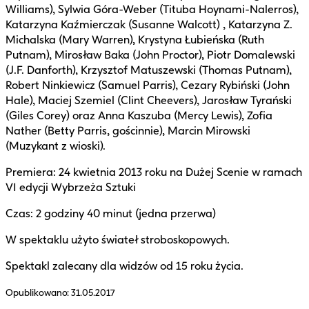
Williams), Sylwia Góra-Weber (Tituba Hoynami-Nalerros),
Katarzyna Kaźmierczak (Susanne Walcott) , Katarzyna Z.
Michalska (Mary Warren), Krystyna Łubieńska (Ruth
Putnam), Mirosław Baka (John Proctor), Piotr Domalewski
(J.F. Danforth), Krzysztof Matuszewski (Thomas Putnam),
Robert Ninkiewicz (Samuel Parris), Cezary Rybiński (John
Hale), Maciej Szemiel (Clint Cheevers), Jarosław Tyrański
(Giles Corey) oraz Anna Kaszuba (Mercy Lewis), Zofia
Nather (Betty Parris, gościnnie), Marcin Mirowski
(Muzykant z wioski).
Premiera: 24 kwietnia 2013 roku na Dużej Scenie w ramach
VI edycji Wybrzeża Sztuki
Czas: 2 godziny 40 minut (jedna przerwa)
W spektaklu użyto świateł stroboskopowych.
Spektakl zalecany dla widzów od 15 roku życia.
Opublikowano:
31.05.2017