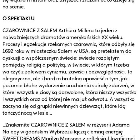
na scenie.
O SPEKTAKLU
CZAROWNICE Z SALEM Arthura Millera to jeden z
najważniejszych dramatów amerykańskich XX wieku.
Procesy i egzekucje rzekomych czarownic, które odbyły się
1692 roku w miasteczku Salem w USA, są pretekstem do
dyskusji o współczesnym świecie: świecie rozpiętym
pomiędzy religią a polityką, w świecie, w którym trzeba
walczyć z zalewem cynizmu, zawiści i bezwzględności. To
alegoryczna, ale i bardzo brutalna opowieść o tym, jak
pozornie błahe wydarzenie uruchamia spiralę zdarzeń, w
której wszystkie ciosy są dozwolone, która niszczy wszystko
i wszystkich oraz od której nie ma już odwrotu. A wszystko
zaczyna się od grupki niewinnych dziewcząt, które idą
tańczyć nocą w lesie...
„Znakomite CZAROWNICE Z SALEM w reżyserii Adama
Nalepy w gdańskim Wybrzeżu łączą ciemną energię
SWEET DREAMS Marilyn Mansona z refleksją filozoficznej