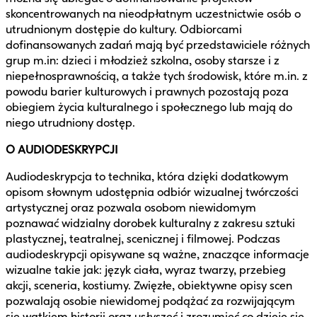
skoncentrowanych na nieodpłatnym uczestnictwie osób o
utrudnionym dostępie do kultury. Odbiorcami
dofinansowanych zadań mają być przedstawiciele różnych
grup m.in: dzieci i młodzież szkolna, osoby starsze i z
niepełnosprawnością, a także tych środowisk, które m.in. z
powodu barier kulturowych i prawnych pozostają poza
obiegiem życia kulturalnego i społecznego lub mają do
niego utrudniony dostęp.
O AUDIODESKRYPCJI
Audiodeskrypcja to technika, która dzięki dodatkowym
opisom słownym udostępnia odbiór wizualnej twórczości
artystycznej oraz pozwala osobom niewidomym
poznawać widzialny dorobek kulturalny z zakresu sztuki
plastycznej, teatralnej, scenicznej i filmowej. Podczas
audiodeskrypcji opisywane są ważne, znaczące informacje
wizualne takie jak: język ciała, wyraz twarzy, przebieg
akcji, sceneria, kostiumy. Zwięzłe, obiektywne opisy scen
pozwalają osobie niewidomej podążać za rozwijającym
się wątkiem historii oraz usłyszeć i zrozumieć co dzieje się