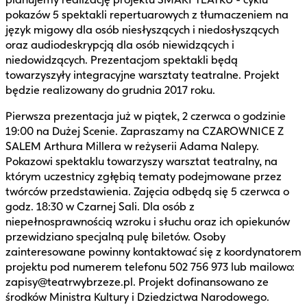
pokazów 5 spektakli repertuarowych z tłumaczeniem na
język migowy dla osób niesłyszących i niedosłyszących
oraz audiodeskrypcją dla osób niewidzących i
niedowidzących. Prezentacjom spektakli będą
towarzyszyły integracyjne warsztaty teatralne. Projekt
będzie realizowany do grudnia 2017 roku.
Pierwsza prezentacja już w piątek, 2 czerwca o godzinie
19:00 na Dużej Scenie. Zapraszamy na CZAROWNICE Z
SALEM Arthura Millera w reżyserii Adama Nalepy.
Pokazowi spektaklu towarzyszy warsztat teatralny, na
którym uczestnicy zgłębią tematy podejmowane przez
twórców przedstawienia. Zajęcia odbędą się 5 czerwca o
godz. 18:30 w Czarnej Sali. Dla osób z
niepełnosprawnością wzroku i słuchu oraz ich opiekunów
przewidziano specjalną pulę biletów. Osoby
zainteresowane powinny kontaktować się z koordynatorem
projektu pod numerem telefonu 502 756 973 lub mailowo:
zapisy@teatrwybrzeze.pl. Projekt dofinansowano ze
środków Ministra Kultury i Dziedzictwa Narodowego.