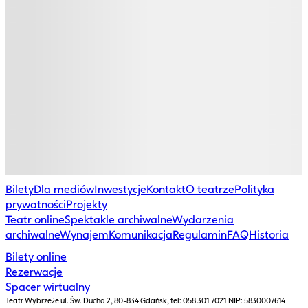
Bilety
Dla mediów
Inwestycje
Kontakt
O teatrze
Polityka
prywatności
Projekty
Teatr online
Spektakle archiwalne
Wydarzenia
archiwalne
Wynajem
Komunikacja
Regulamin
FAQ
Historia
Bilety online
Rezerwacje
Spacer wirtualny
Teatr Wybrzeże
ul. Św. Ducha 2, 80-834 Gdańsk, tel: 058 301 7021 NIP: 5830007614