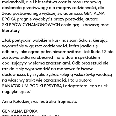
melancholii, ale i błazeństwa oraz humoru stanowią
doskonałą przeciwwagę dla magmy codzienności, dla
życia pozbawionego wyższej świadomości. GENIALNA
EPOKA pragnie wydobyć z prozy poetyckiej autora
SKLEPÓW CYNAMONOWYCH ocalającą i zbawczą moc
literatury.
„Jak poetyckim wabikiem kusił nas sam Schulz, kierując
wyobraźnię w gąszcz codzienności, która jawiła się
odbiorcy jako ogród pełen niesamowitości, tak Rudolf Zioło
zastawia sidła na obecnych na widowni spektaklem
opalizującym wieloma znaczeniami. Odbiorca sztuki nie
raz daje się wyprowadzić na manowce fałszywej
dosłowności, by szybko zyskać kolejną wskazówkę wiodącą
na właściwy trakt wieloznaczności. I to u autora
SANATORIUM POD KLEPSYDRĄ i adaptatora jego dzieł
najpiękniejsze."
Anna Kołodziejska, Teatralia Trójmiasto
GENIALNA EPOKA