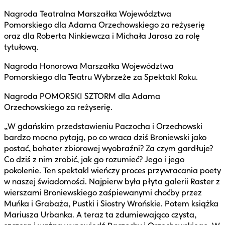
Nagroda Teatralna Marszałka Województwa
Pomorskiego dla Adama Orzechowskiego za reżyserię
oraz dla Roberta Ninkiewcza i Michała Jarosa za rolę
tytułową.
Nagroda Honorowa Marszałka Województwa
Pomorskiego dla Teatru Wybrzeże za Spektakl Roku.
Nagroda POMORSKI SZTORM dla Adama
Orzechowskiego za reżyserię.
„W gdańskim przedstawieniu Paczocha i Orzechowski
bardzo mocno pytają, po co wraca dziś Broniewski jako
postać, bohater zbiorowej wyobraźni? Za czym gardłuje?
Co dziś z nim zrobić, jak go rozumieć? Jego i jego
pokolenie. Ten spektakl wieńczy proces przywracania poety
w naszej świadomości. Najpierw była płyta galerii Raster z
wierszami Broniewskiego zaśpiewanymi choćby przez
Muńka i Grabaża, Pustki i Siostry Wrońskie. Potem książka
Mariusza Urbanka. A teraz ta zdumiewająco czysta,