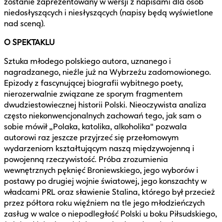
zostanie zaprezentowany w wersji z napisami dla osób
niedosłyszących i niesłyszących (napisy będą wyświetlone
nad sceną).
O SPEKTAKLU
Sztuka młodego polskiego autora, uznanego i
nagradzanego, nieźle już na Wybrzeżu zadomowionego.
Epizody z fascynującej biografii wybitnego poety,
nierozerwalnie związane ze sporym fragmentem
dwudziestowiecznej historii Polski. Nieoczywista analiza
często niekonwencjonalnych zachowań tego, jak sam o
sobie mówił „Polaka, katolika, alkoholika" pozwala
autorowi raz jeszcze przyjrzeć się przełomowym
wydarzeniom kształtującym naszą międzywojenną i
powojenną rzeczywistość. Próba zrozumienia
wewnętrznych pęknięć Broniewskiego, jego wyborów i
postawy po drugiej wojnie światowej, jego konszachty w
władcami PRL oraz sławienie Stalina, którego był przecież
przez półtora roku więźniem na tle jego młodzieńczych
zasług w walce o niepodległość Polski u boku Piłsudskiego,