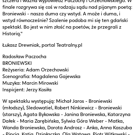
szczera i ważna wypowiedź Paczochy i Orzechowskiego. W
finale rozgrywa się coś w rodzaju sądu nad pijanym poetą:
Broniewski - nasza duma czy wstyd. A może i duma, i
wstyd równocześnie? Szalenie podoba mi się ten gdański
spektakl. Bo jest w nim złość na poetów, że przegrali z
Historią."
Łukasz Drewniak, portal Teatralny.pl
Radosław Paczocha
BRONIEWSKI
Reżyseria: Adam Orzechowski
Scenografia: Magdalena Gajewska
Muzyka: Marcin Mirowski
Inspicjent: Jerzy Kosiła
W spektaklu występują: Michał Jaros - Broniewski
(młodszy), Sledowatiel, Robert Ninkiewicz - Broniewski
(starszy), Agata Bykowska - Janina Broniewska, Katarzyna
Dałek - Maria Zarębińska, Sylwia Góra Weber - Matka,
Wanda Broniewska, Dorota Androsz - Anka, Anna Kaszuba
- Pipcia, Katia, Działaczka, Ola Watowa, Piotr Witkowski -