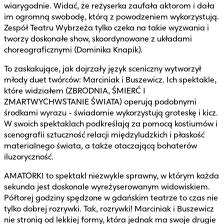
wiarygodnie. Widać, że reżyserka zaufała aktorom i dała
im ogromną swobodę, którą z powodzeniem wykorzystują.
Zespół Teatru Wybrzeża tylko czeka na takie wyzwania i
tworzy doskonałe show, skoordynowane z układami
choreograficznymi (Dominika Knapik).
To zaskakujące, jak dojrzały język sceniczny wytworzył
młody duet twórców: Marciniak i Buszewicz. Ich spektakle,
które widziałem (ZBRODNIA, ŚMIERĆ I
ZMARTWYCHWSTANIE ŚWIATA) operują podobnymi
środkami wyrazu - świadomie wykorzystują groteskę i kicz.
W swoich spektaklach podkreślają za pomocą kostiumów i
scenografii sztuczność relacji międzyludzkich i płaskość
materialnego świata, a także otaczającą bohaterów
iluzoryczność.
AMATORKI to spektakl niezwykle sprawny, w którym każda
sekunda jest doskonale wyreżyserowanym widowiskiem.
Półtorej godziny spędzone w gdańskim teatrze to czas nie
tylko dobrej rozrywki. Tak, rozrywki! Marciniak i Buszewicz
nie stronią od lekkiej formy, która jednak ma swoje drugie