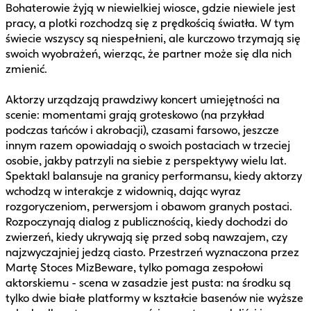
Bohaterowie żyją w niewielkiej wiosce, gdzie niewiele jest
pracy, a plotki rozchodzą się z prędkością światła. W tym
świecie wszyscy są niespełnieni, ale kurczowo trzymają się
swoich wyobrażeń, wierząc, że partner może się dla nich
zmienić.
Aktorzy urządzają prawdziwy koncert umiejętności na
scenie: momentami grają groteskowo (na przykład
podczas tańców i akrobacji), czasami farsowo, jeszcze
innym razem opowiadają o swoich postaciach w trzeciej
osobie, jakby patrzyli na siebie z perspektywy wielu lat.
Spektakl balansuje na granicy performansu, kiedy aktorzy
wchodzą w interakcje z widownią, dając wyraz
rozgoryczeniom, perwersjom i obawom granych postaci.
Rozpoczynają dialog z publicznością, kiedy dochodzi do
zwierzeń, kiedy ukrywają się przed sobą nawzajem, czy
najzwyczajniej jedzą ciasto. Przestrzeń wyznaczona przez
Martę Stoces MizBeware, tylko pomaga zespołowi
aktorskiemu - scena w zasadzie jest pusta: na środku są
tylko dwie białe platformy w kształcie basenów nie wyższe