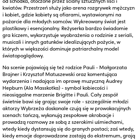
od schodka, otoczone przez ściany sztucznych liści i
kwiatów. Przestrzeń służy jako arena rozgrywek mężczyzn
i kobiet, gdzie kobiety są ofiarami, wystawionymi na
pożarcie dla młodych samców. Wykreowany świat jest
plastikowy i esencjonalny. Reżyserka bardzo świadomie
gra kiczem, wykorzystuje wyobrażenia o rodzinie z seriali,
musicali i innych gatunków idealizujących pożycie, w
których w większości dominuje patriarchalny model
światopoglądowy.
Na scenie pojawiają się też rodzice Pauli - Małgorzata
Brajner i Krzysztof Matuszewski oraz komentująca
wydarzenia i nadająca im oprawę muzyczną Audrey
Hepburn (Ala Masskotka) - symbol kobiecości i
nieosiągalne marzenie Brigitte i Pauli. Cały zespół
świetnie bawi się grając swoje role - szczególnie młodzi
aktorzy Wybrzeża doskonale czują się w prowokacyjnych
scenach: tańczą, wykonują zespołowe akrobacje i
prowadzą rozmowy ze sobą z szerokimi uśmiechami,
wtedy kiedy dystansują się do granych postaci; zaś wtedy,
kiedy emocje doprowadzone zostają do ekstremum, grają