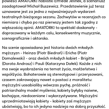
powieści AMATORKI noblistki Elfriede Jelinek, a scenariusz
zaadaptował Michał Buszewicz. Przedstawienie już teraz
uznawane jest za jedno z najważniejszych wydarzeń
teatralnych bieżącego sezonu. Zachwytów w recenzjach co
niemiara i chyba po raz pierwszy jestem tak zgodny z
większością opinii. AMATORKI to spektakl doskonały -
dopracowany w każdym calu, konsekwentny muzycznie,
scenograficznie i aktorsko.
Na scenie opowiadana jest historia dwóch młodych
mężczyzn - Heinza (Piotr Biedroń) i Ericha (Piotr
Domalewski) - oraz dwóch młodych kobiet - Brigitte
(Dorota Androsz) i Pauli (Katarzyna Dałek). Każde z nich
ma swoje wyobrażenia na temat życia, małżeństwa i
współżycia. Bohaterowie są stereotypowi i przerysowani,
czasem zakrawający nawet o postaci z moralitetu:
mężczyźni uosabialiby wówczas pychę, próżność i
patriarchalny model myślenia; kobiety byłyby naiwne,
kochające, niedoceniane i wykorzystywane. Mężczyźni
uprzedmiotawiają kobiety - kobiety zaś mężczyzn
ubóstwiają, bo to ich jedyna nadzieja na dobrą przyszłość.