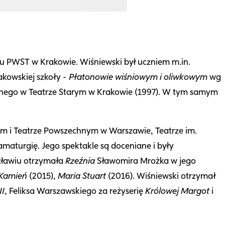
tu PWST w Krakowie. Wiśniewski był uczniem m.in.
kowskiej szkoły -
Płatonowie wiśniowym i oliwkowym
wg
ego w Teatrze Starym w Krakowie (1997). W tym samym
m i Teatrze Powszechnym w Warszawie, Teatrze im.
amaturgię. Jego spektakle są doceniane i były
cławiu otrzymała
Rzeźnia
Sławomira Mrożka w jego
Kamień
(2015),
Maria Stuart
(2016). Wiśniewski otrzymał
II
, Feliksa Warszawskiego za reżyserię
Królowej Margot
i