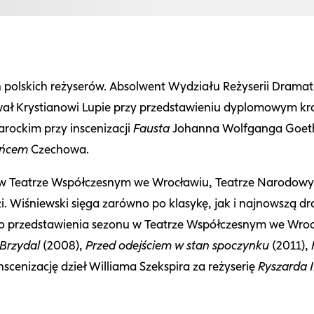
h polskich reżyserów. Absolwent Wydziału Reżyserii Drama
wał Krystianowi Lupie przy przedstawieniu dyplomowym kra
rockim przy inscenizacji
Fausta
Johanna Wolfganga Goeth
ińcem
Czechowa.
m w Teatrze Współczesnym we Wrocławiu, Teatrze Narodowy
. Wiśniewski sięga zarówno po klasykę, jak i najnowszą dr
ego przedstawienia sezonu w Teatrze Współczesnym we Wro
Brzydal
(2008),
Przed odejściem w stan spoczynku
(2011),
scenizację dzieł Williama Szekspira za reżyserię
Ryszarda I