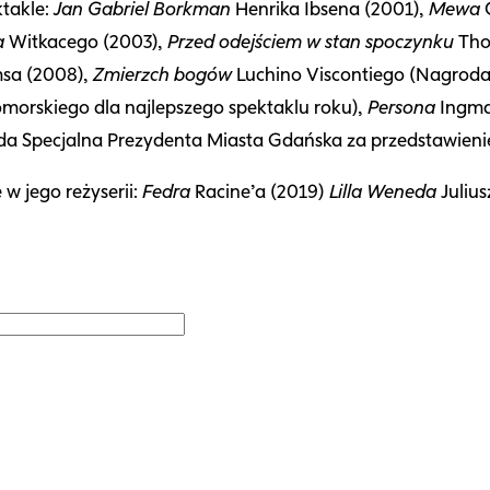
ktakle:
Jan Gabriel Borkman
Henrika Ibsena (2001),
Mewa
C
a
Witkacego (2003),
Przed odejściem w stan spoczynku
Tho
sa (2008),
Zmierzch bogów
Luchino Viscontiego (Nagroda 
orskiego dla najlepszego spektaklu roku),
Persona
Ingma
 Specjalna Prezydenta Miasta Gdańska za przedstawienie
 w jego reżyserii:
Fedra
Racine’a (2019)
Lilla Weneda
Julius