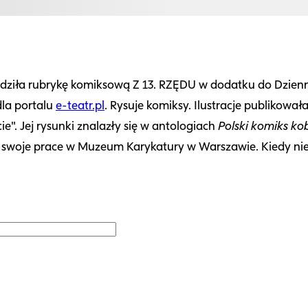
adziła rubrykę komiksową Z 13. RZĘDU w dodatku do Dziennik
dla portalu
e-teatr.pl
. Rysuje komiksy. Ilustracje publikowa
". Jej rysunki znalazły się w antologiach
Polski komiks ko
swoje prace w Muzeum Karykatury w Warszawie. Kiedy nie ma 