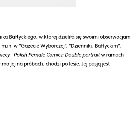
a Bałtyckiego, w której dzieliła się swoimi obserwacjami
ła m.in. w "Gazecie Wyborczej", "Dzienniku Bałtyckim",
biecy
i
Polish Female Comics: Double portrait
w ramach
jej na próbach, chodzi po lesie. Jej pasją jest