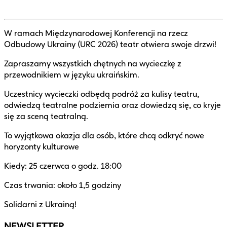
W ramach Międzynarodowej Konferencji na rzecz
Odbudowy Ukrainy (URC 2026) teatr otwiera swoje drzwi!
Zapraszamy wszystkich chętnych na wycieczkę z
przewodnikiem w języku ukraińskim.
Uczestnicy wycieczki odbędą podróż za kulisy teatru,
odwiedzą teatralne podziemia oraz dowiedzą się, co kryje
się za sceną teatralną.
To wyjątkowa okazja dla osób, które chcą odkryć nowe
horyzonty kulturowe
Kiedy: 25 czerwca o godz. 18:00
Czas trwania: około 1,5 godziny
Solidarni z Ukrainą!
NEWSLETTER