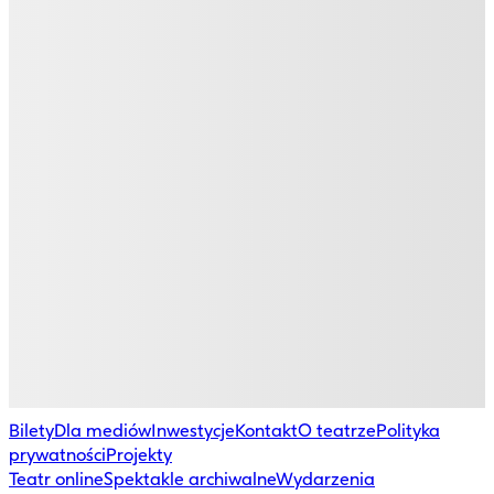
Bilety
Dla mediów
Inwestycje
Kontakt
O teatrze
Polityka
prywatności
Projekty
Teatr online
Spektakle archiwalne
Wydarzenia