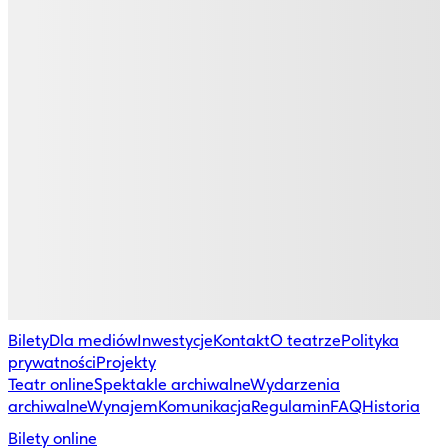
Bilety
Dla mediów
Inwestycje
Kontakt
O teatrze
Polityka
prywatności
Projekty
Teatr online
Spektakle archiwalne
Wydarzenia
archiwalne
Wynajem
Komunikacja
Regulamin
FAQ
Historia
Bilety online