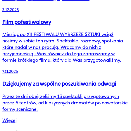
3.12.2025
Film pofestiwalowy
Miesiąc po XII FESTIWALU WYBRZEŻE SZTUKI wciąż
nosimy w sobie ten rytm. Spektakle, rozmowy, spotkania,
które nadal w nas pracują. Wracamy do nich z
przyjemnością i Was również do tego zapraszamy w
formie krótkiego filmu, który dla Was przygotowaliśmy.
7.11.2025
Dziękujemy za wspólne poszukiwania odwagi
Przez te dni obejrzeliśmy 13 spektakli przygotowanych
przez 6 teatrów, od klasycznych dramatów po nowatorskie
formy sceniczne.
Więcej