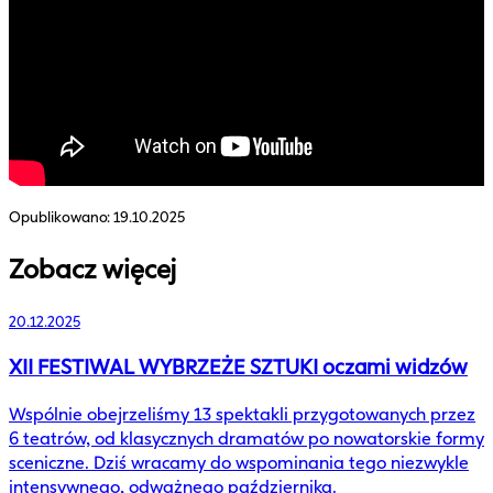
Opublikowano:
19.10.2025
Zobacz więcej
20.12.2025
XII FESTIWAL WYBRZEŻE SZTUKI oczami widzów
Wspólnie obejrzeliśmy 13 spektakli przygotowanych przez
6 teatrów, od klasycznych dramatów po nowatorskie formy
sceniczne. Dziś wracamy do wspominania tego niezwykle
intensywnego, odważnego października.