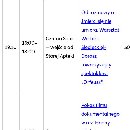
Od rozmowy o
śmierci się nie
umiera. Warsztat
Czarna Sala
Wiktorii
16:00–
19.10
– wejście od
Siedleckiej-
30
18:00
Starej Apteki
Dorosz
towarzyszący
spektaklowi
„Orfeusz”.
Pokaz filmu
dokumentalnego
w reż. Hanny