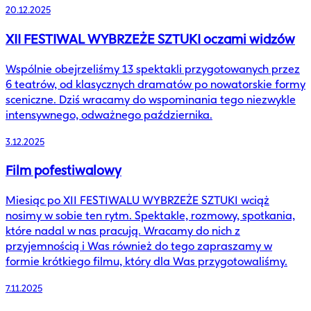
20.12.2025
XII FESTIWAL WYBRZEŻE SZTUKI oczami widzów
Wspólnie obejrzeliśmy 13 spektakli przygotowanych przez
6 teatrów, od klasycznych dramatów po nowatorskie formy
sceniczne. Dziś wracamy do wspominania tego niezwykle
intensywnego, odważnego października.
3.12.2025
Film pofestiwalowy
Miesiąc po XII FESTIWALU WYBRZEŻE SZTUKI wciąż
nosimy w sobie ten rytm. Spektakle, rozmowy, spotkania,
które nadal w nas pracują. Wracamy do nich z
przyjemnością i Was również do tego zapraszamy w
formie krótkiego filmu, który dla Was przygotowaliśmy.
7.11.2025