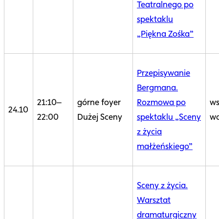
Teatralnego po
spektaklu
„Piękna Zośka”
Przepisywanie
Bergmana.
21:10–
górne foyer
Rozmowa po
ws
24.10
22:00
Dużej Sceny
spektaklu „Sceny
wo
z życia
małżeńskiego”
Sceny z życia.
Warsztat
dramaturgiczny