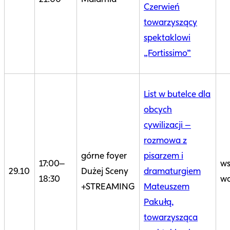
Czerwień
towarzyszący
spektaklowi
„Fortissimo”
List w butelce dla
obcych
cywilizacji –
rozmowa z
górne foyer
pisarzem i
17:00–
ws
29.10
Dużej Sceny
dramaturgiem
18:30
wo
+STREAMING
Mateuszem
Pakułą,
towarzysząca