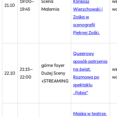
19:00–
Scena
Klinkosz
ws
21.10
19:45
Malarnia
Wierzchowski i
wo
Zośka w
scenografii
Pięknej Zośki.
Queerowy
sposób patrzenia
górne foyer
21:15–
na świat.
ws
22.10
Dużej Sceny
22:00
Rozmowa po
wo
+STREAMING
spektaklu
„Fobia”
Maska w teatrze.