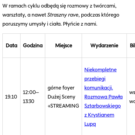
W ramach cyklu odbędą się rozmowy z twórcami,
warsztaty, a nawet
Straszny rave
, podczas którego
poruszymy umysły i ciała. Płyńcie z nami.
Data
Godzina
Miejsce
Wydarzenie
Bi
Niekompletne
przebiegi
górne foyer
komunikacji.
12:00–
ws
19.10
Dużej Sceny
Rozmowa Pawła
13:30
wo
+STREAMING
Sztarbowskiego
z Krystianem
Lupą