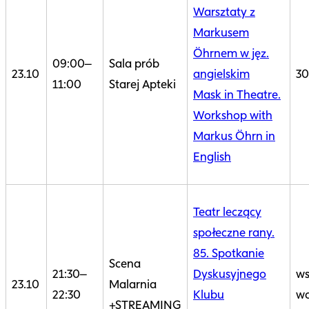
Warsztaty z
Markusem
Öhrnem w jęz.
09:00–
Sala prób
23.10
angielskim
30
11:00
Starej Apteki
Mask in Theatre.
Workshop with
Markus Öhrn in
English
Teatr leczący
społeczne rany.
85. Spotkanie
Scena
21:30–
Dyskusyjnego
ws
23.10
Malarnia
22:30
Klubu
wo
+STREAMING