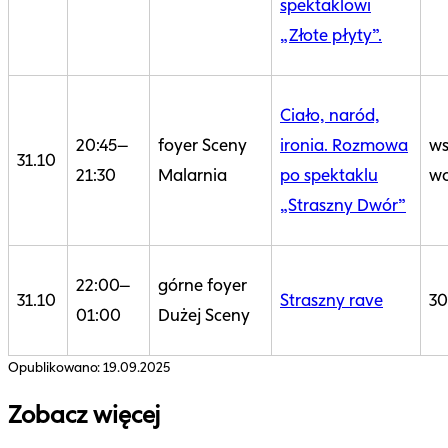
spektaklowi
„Złote płyty”.
Ciało, naród,
20:45–
foyer Sceny
ironia. Rozmowa
ws
31.10
21:30
Malarnia
po spektaklu
wo
„Straszny Dwór”
22:00–
górne foyer
31.10
Straszny rave
30
01:00
Dużej Sceny
Opublikowano:
19.09.2025
Zobacz więcej