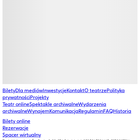
Bilety
Dla mediów
Inwestycje
Kontakt
O teatrze
Polityka
prywatności
Projekty
Teatr online
Spektakle archiwalne
Wydarzenia
archiwalne
Wynajem
Komunikacja
Regulamin
FAQ
Historia
Bilety online
Rezerwacje
Spacer wirtualny