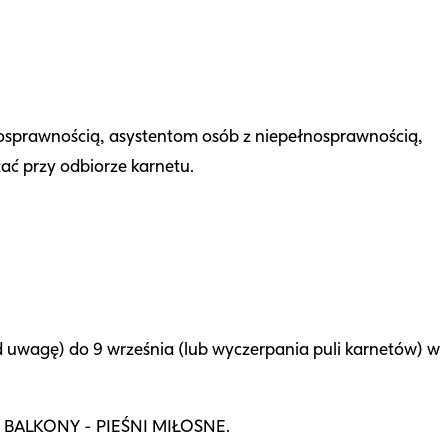
nosprawnością, asystentom osób z niepełnosprawnością,
ć przy odbiorze karnetu.
d uwagę) do 9 września (lub wyczerpania puli karnetów) w
az BALKONY - PIEŚNI MIŁOSNE.