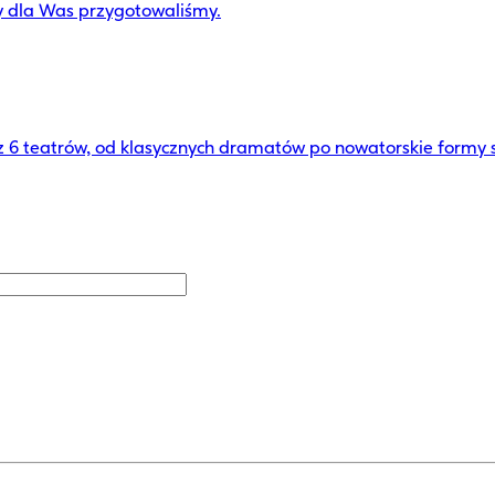
y dla Was przygotowaliśmy.
ez 6 teatrów, od klasycznych dramatów po nowatorskie formy 