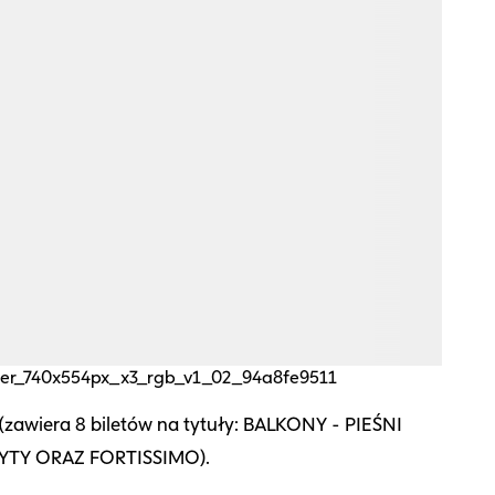
ner_740x554px_x3_rgb_v1_02_94a8fe9511
zawiera 8 biletów na tytuły: BALKONY - PIEŚNI
YTY ORAZ FORTISSIMO).