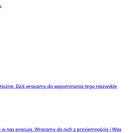
.
eniczne. Dziś wracamy do wspominania tego niezwykle
 w nas pracują. Wracamy do nich z przyjemnością i Was