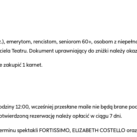
 ż.), emerytom, rencistom, seniorom 60+, osobom z niepeł
la Teatru. Dokument uprawniający do zniżki należy okaza
 zakupić 1 karnet.
dziny 12:00, wcześniej przesłane maile nie będą brane po
otwierdzoną rezerwację należy opłacić w ciągu 7 dni.
o terminu spektakli FORTISSIMO, ELIZABETH COSTELLO or