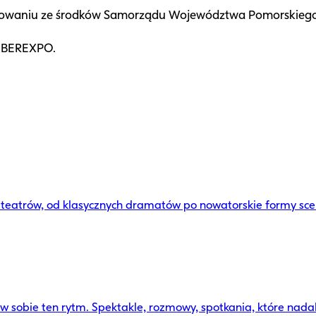
nansowaniu ze środków Samorządu Województwa Pomorskiego
AMBEREXPO.
6 teatrów, od klasycznych dramatów po nowatorskie formy sc
sobie ten rytm. Spektakle, rozmowy, spotkania, które nadal