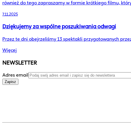
również do tego zapraszamy w formie krótkiego filmu, któr
7.11.2025
Dziękujemy za wspólne poszukiwania odwagi
Przez te dni obejrzeliśmy 13 spektakli przygotowanych prz
Więcej
NEWSLETTER
Adres email
Zapisz