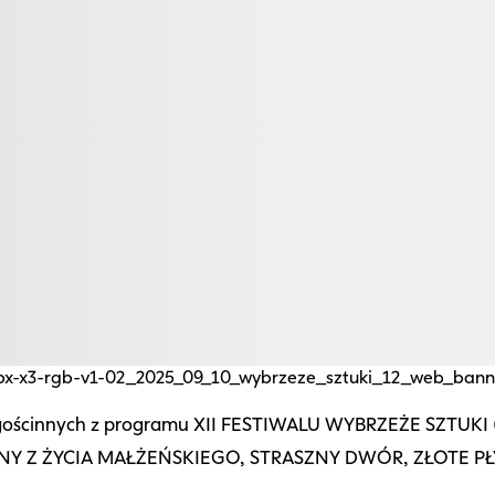
4px-x3-rgb-v1-02_2025_09_10_wybrzeze_sztuki_12_web_ban
 gościnnych z programu XII FESTIWALU WYBRZEŻE SZTUKI (
ENY Z ŻYCIA MAŁŻEŃSKIEGO, STRASZNY DWÓR, ZŁOTE PŁ