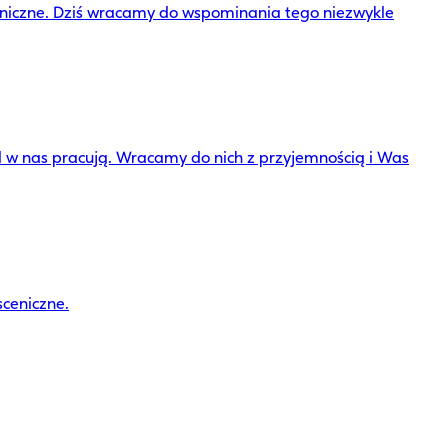
eniczne. Dziś wracamy do wspominania tego niezwykle
 w nas pracują. Wracamy do nich z przyjemnością i Was
sceniczne.