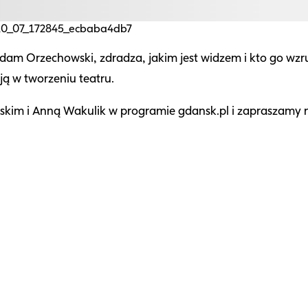
_10_07_172845_ecbaba4db7
am Orzechowski, zdradza, jakim jest widzem i kto go wzrus
ą w tworzeniu teatru.
m i Anną Wakulik w programie gdansk.pl i zapraszamy n