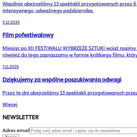
Wspólnie obejrzeliśmy 13 spektakli przygotowanych przez 
intensywnego, odważnego października.
3.12.2025
Film pofestiwalowy
Miesiąc po XII FESTIWALU WYBRZEŻE SZTUKI wciąż nosimy w 
również do tego zapraszamy w formie krótkiego filmu, któr
7.11.2025
Dziękujemy za wspólne poszukiwania odwagi
Przez te dni obejrzeliśmy 13 spektakli przygotowanych prz
Więcej
NEWSLETTER
Adres email