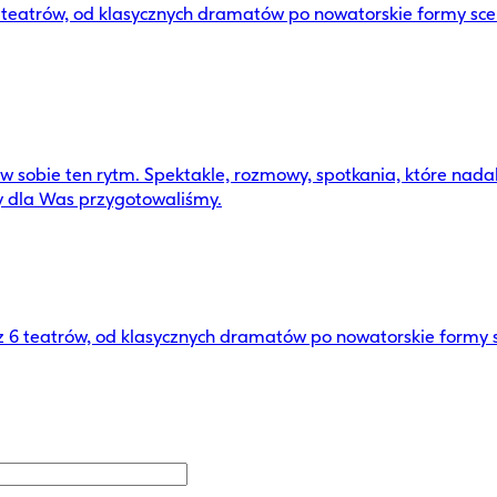
6 teatrów, od klasycznych dramatów po nowatorskie formy sc
sobie ten rytm. Spektakle, rozmowy, spotkania, które nadal
y dla Was przygotowaliśmy.
ez 6 teatrów, od klasycznych dramatów po nowatorskie formy 