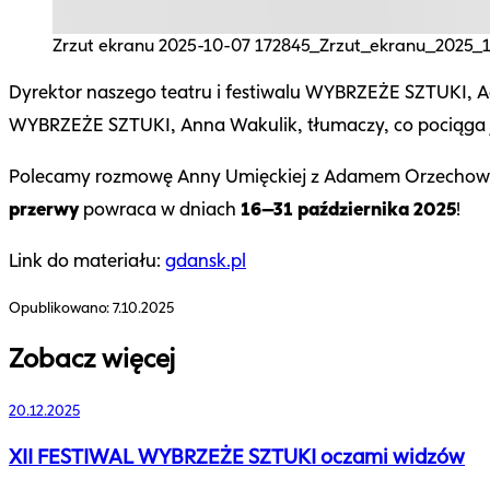
Zrzut ekranu 2025-10-07 172845_Zrzut_ekranu_2025
Dyrektor naszego teatru i festiwalu WYBRZEŻE SZTUKI, Ad
WYBRZEŻE SZTUKI, Anna Wakulik, tłumaczy, co pociąga j
Polecamy rozmowę Anny Umięckiej z Adamem Orzechowski
przerwy
powraca w dniach
16–31 października 2025
!
Link do materiału:
gdansk.pl
Opublikowano:
7.10.2025
Zobacz więcej
20.12.2025
XII FESTIWAL WYBRZEŻE SZTUKI oczami widzów