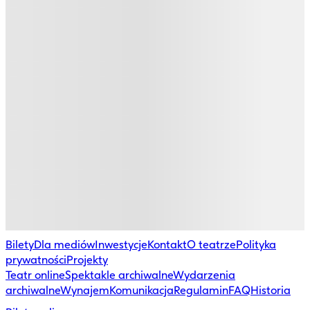
Bilety
Dla mediów
Inwestycje
Kontakt
O teatrze
Polityka
prywatności
Projekty
Teatr online
Spektakle archiwalne
Wydarzenia
archiwalne
Wynajem
Komunikacja
Regulamin
FAQ
Historia