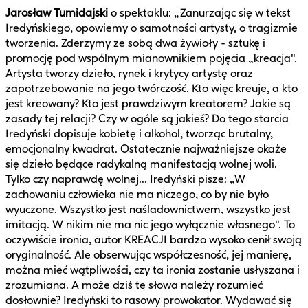
Jarosław Tumidajski
o spektaklu: „Zanurzając się w tekst
Iredyńskiego, opowiemy o samotności artysty, o tragizmie
tworzenia. Zderzymy ze sobą dwa żywioły - sztukę i
promocję pod wspólnym mianownikiem pojęcia „kreacja".
Artysta tworzy dzieło, rynek i krytycy artystę oraz
zapotrzebowanie na jego twórczość. Kto więc kreuje, a kto
jest kreowany? Kto jest prawdziwym kreatorem? Jakie są
zasady tej relacji? Czy w ogóle są jakieś? Do tego starcia
Iredyński dopisuje kobietę i alkohol, tworząc brutalny,
emocjonalny kwadrat. Ostatecznie najważniejsze okaże
się dzieło będące radykalną manifestacją wolnej woli.
Tylko czy naprawdę wolnej... Iredyński pisze: „W
zachowaniu człowieka nie ma niczego, co by nie było
wyuczone. Wszystko jest naśladownictwem, wszystko jest
imitacją. W nikim nie ma nic jego wyłącznie własnego". To
oczywiście ironia, autor KREACJI bardzo wysoko cenił swoją
oryginalność. Ale obserwując współczesność, jej manierę,
można mieć wątpliwości, czy ta ironia zostanie usłyszana i
zrozumiana. A może dziś te słowa należy rozumieć
dosłownie? Iredyński to rasowy prowokator. Wydawać się