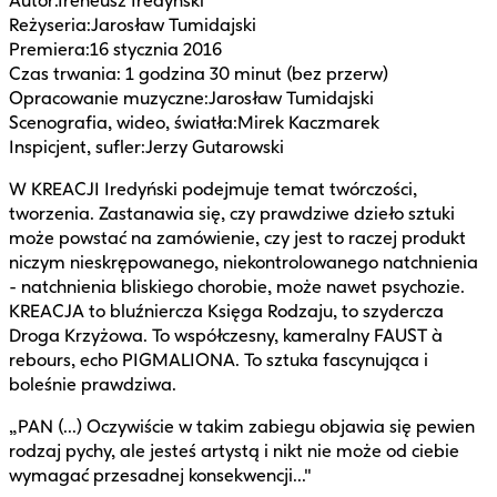
Autor
:
Ireneusz Iredyński
Reżyseria
:
Jarosław Tumidajski
Premiera
:
16 stycznia 2016
Czas trwania
:
1 godzina 30 minut (bez przerw)
Opracowanie muzyczne
:
Jarosław Tumidajski
Scenografia, wideo, światła
:
Mirek Kaczmarek
Inspicjent, sufler
:
Jerzy Gutarowski
W KREACJI Iredyński podejmuje temat twórczości,
tworzenia. Zastanawia się, czy prawdziwe dzieło sztuki
może powstać na zamówienie, czy jest to raczej produkt
niczym nieskrępowanego, niekontrolowanego natchnienia
- natchnienia bliskiego chorobie, może nawet psychozie.
KREACJA to bluźniercza Księga Rodzaju, to szydercza
Droga Krzyżowa. To współczesny, kameralny FAUST à
rebours, echo PIGMALIONA. To sztuka fascynująca i
boleśnie prawdziwa.
„PAN (...) Oczywiście w takim zabiegu objawia się pewien
rodzaj pychy, ale jesteś artystą i nikt nie może od ciebie
wymagać przesadnej konsekwencji..."