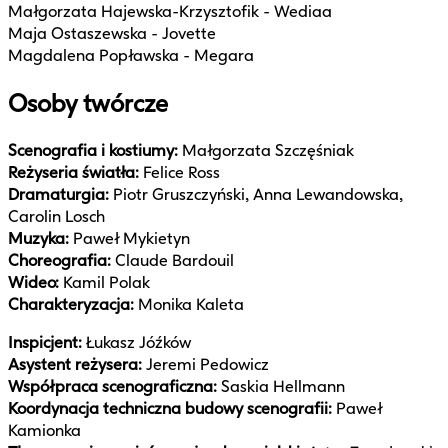
Małgorzata Hajewska-Krzysztofik - Wediaa
Maja Ostaszewska - Jovette
Magdalena Popławska - Megara
Osoby twórcze
Scenografia i kostiumy:
Małgorzata Szczęśniak
Reżyseria światła:
Felice Ross
Dramaturgia:
Piotr Gruszczyński, Anna Lewandowska,
Carolin Losch
Muzyka:
Paweł Mykietyn
Choreografia:
Claude Bardouil
Wideo:
Kamil Polak
Charakteryzacja:
Monika Kaleta
Inspicjent:
Łukasz Jóźków
Asystent reżysera:
Jeremi Pedowicz
Współpraca scenograficzna:
Saskia Hellmann
Koordynacja techniczna budowy scenografii:
Paweł
Kamionka