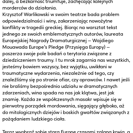
dalej, a bezkarność triumfuje, zachęcając kolejnych
morderców do działania.
Krzysztof Warlikowski w swoim teatrze bada problem
odpowiedzialności i winy, zakorzeniając nowożytne
konflikty w tragedii greckiej. Biorąc na warsztat tekst
jednego ze swoich emblematycznych autorów, laureata
Europejskiej Nagrody Dramaturgicznej – Wajdiego
Mouawada Europe’s Pledge (Przysięga Europy) –
poszerza swoje pole badań o terytoria związane z
dziedziczeniem traumy. I tu mrok zagarnia nas wszystkich,
jesteśmy bowiem wszyscy, bez wyjątku, uwikłani w
traumatyczne wydarzenia, niezależnie od tego, czy
znaleźliśmy się po stronie ofiar, czy oprawców. I nawet jeśli
nie braliśmy bezpośrednio udziału w dramatycznych
zdarzeniach, wina spada na nas jak klątwa, jest jak
znamię. Każda ze współczesnych masakr wpisuje się w
pierwotny porządek mordowania, sięgający głęboko, aż
do mitologicznych dziejów i boskich gwałtów związanych z
pożądaniem ludzkiego ciała.
Teraz wyobraź sobie starą Europę czasami zalaną krwią, a