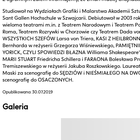
Studiował na Wydziałach Grafiki i Malarstwa Akademii Sztu
Sant Gallen Hochschule w Szwajcarii. Debiutował w 2003 r
wieloma teatrami m.in. z Teatrem Narodowym i Teatrem Po
Roma, Teatrem Rozrywki w Chorzowie czy Teatrem Dada vo
WSZYSTKICH SZEFÓW Larsa von Triera, KASI Z HEILBRONNU
Bernharda w reżyserii Grzegorza Wiśniewskiego, PAMIĘT
YORICK, CZYLI SPOWIEDZI BŁAZNA Williama Shakespeare'a 
MARII STUART Friedricha Schillera i FARAONA Bolesława P
Tremiszewskiego w reżyserii Jakuba Roszkowskiego. Laureat 
Maski za scenografię do SĘDZIÓW i NIEŚMIAŁEGO NA DWORZ
scenografię do OSACZONYCH.
Opublikowano:
30.07.2019
Galeria