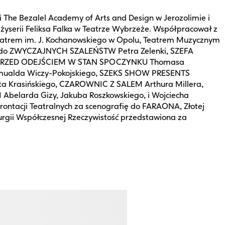
 The Bezalel Academy of Arts and Design w Jerozolimie i
żyserii Feliksa Falka w Teatrze Wybrzeże. Współpracował z
eatrem im. J. Kochanowskiego w Opolu, Teatrem Muzycznym
fię do ZWYCZAJNYCH SZALEŃSTW Petra Zelenki, SZEFA
ego, PRZED ODEJŚCIEM W STAN SPOCZYNKU Thomasa
omualda Wiczy-Pokojskiego, SZEKS SHOW PRESENTS
ta Krasińskiego, CZAROWNIC Z SALEM Arthura Millera,
Abelarda Gizy, Jakuba Roszkowskiego, i Wojciecha
rontacji Teatralnych za scenografię do FARAONA, Złotej
gii Współczesnej Rzeczywistość przedstawiona za