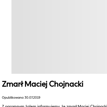
Zmarł Maciej Chojnacki
Opublikowano:
30.07.2019
Z ogromnym żalem informujemy, że zmarł Maciej Chojnacki,