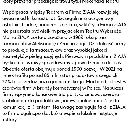
który przyznał przedsiębiorstwu tytuł Mecenasa Teatru.
Współpraca między Teatrem a Firmą ZIAJA rozwija się
owocnie od kilkunastu lat. Szczególnie znaczące były
ostatnie, trudne, pandemiczne lata, w których Firma ZIAJA
nie przestała być wielkim przyjacielem Teatru Wybrzeże.
Marka ZIAJA została założona w 1989 roku przez
farmaceutów Aleksandrę i Zenona Ziaja. Działalność firmy
to produkcja farmaceutyków oraz wysokiej jakości
kosmetyków pielęgnacyjnych. Pierwszym produktem ZIAJA
był krem oliwkowy sprzedawany z powodzeniem do dziś.
Obecnie oferta obejmuje ponad 1500 pozycji. W 2021 na
rynek trafiło ponad 85 mln sztuk produktów z czego ok.
22% to sprzedaż poza granicami kraju. Marka od lat jest w
czołówce firm w branży kosmetycznej w Polsce. Na sukces
firmy wpłynęła konsekwentna polityka cenowa, szeroka i
stabilna oferta produktowa, indywidualne podejście do
komunikacji z Klientem. Na uwagę zasługuje fakt, iż ZIAJA
to firma ogólnopolska, która wspiera lokalne instytucje
kultury.