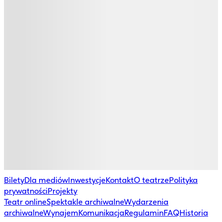
Bilety
Dla mediów
Inwestycje
Kontakt
O teatrze
Polityka
prywatności
Projekty
Teatr online
Spektakle archiwalne
Wydarzenia
archiwalne
Wynajem
Komunikacja
Regulamin
FAQ
Historia