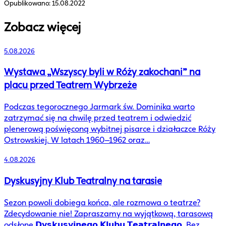
Opublikowano:
15.08.2022
Zobacz więcej
5.08.2026
Wystawa „Wszyscy byli w Róży zakochani” na
placu przed Teatrem Wybrzeże
Podczas tegorocznego Jarmark św. Dominika warto
zatrzymać się na chwilę przed teatrem i odwiedzić
plenerową poświęconą wybitnej pisarce i działaczce Róży
Ostrowskiej. W latach 1960–1962 oraz…
4.08.2026
Dyskusyjny Klub Teatralny na tarasie
Sezon powoli dobiega końca, ale rozmowa o teatrze?
Zdecydowanie nie! Zapraszamy na wyjątkową, tarasową
odsłonę 𝗗𝘆𝘀𝗸𝘂𝘀𝘆𝗷𝗻𝗲𝗴𝗼 𝗞𝗹𝘂𝗯𝘂 𝗧𝗲𝗮𝘁𝗿𝗮𝗹𝗻𝗲𝗴𝗼. Bez