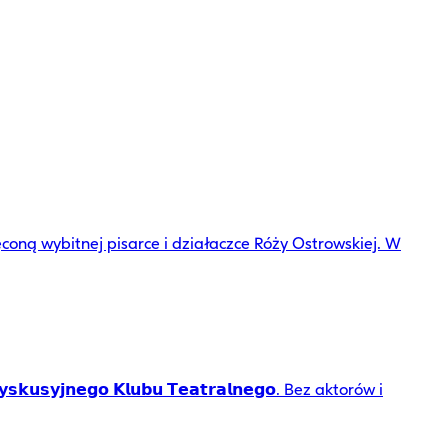
oną wybitnej pisarce i działaczce Róży Ostrowskiej. W
𝗲𝗴𝗼 𝗞𝗹𝘂𝗯𝘂 𝗧𝗲𝗮𝘁𝗿𝗮𝗹𝗻𝗲𝗴𝗼. Bez aktorów i