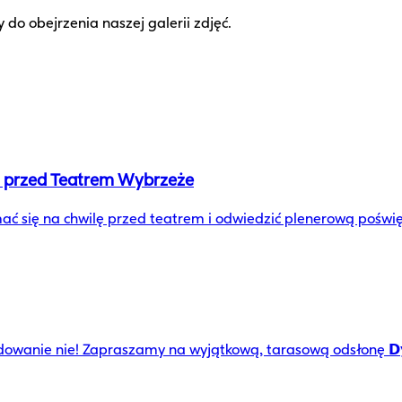
do obejrzenia naszej galerii zdjęć.
u przed Teatrem Wybrzeże
 się na chwilę przed teatrem i odwiedzić plenerową poświęc
 nie! Zapraszamy na wyjątkową, tarasową odsłonę 𝗗𝘆𝘀𝗸𝘂𝘀𝘆𝗷