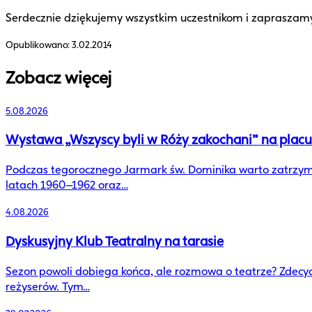
Serdecznie dziękujemy wszystkim uczestnikom i zapraszamy 
Opublikowano:
3.02.2014
Zobacz więcej
5.08.2026
Wystawa „Wszyscy byli w Róży zakochani” na plac
Podczas tegorocznego Jarmark św. Dominika warto zatrzymać
latach 1960–1962 oraz…
4.08.2026
Dyskusyjny Klub Teatralny na tarasie
Sezon powoli dobiega końca, ale rozmowa o teatrze? Zdecydowanie
reżyserów. Tym…