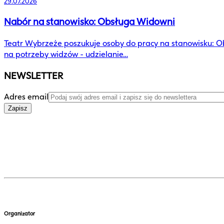
29.07.2026
Nabór na stanowisko: Obsługa Widowni
Teatr Wybrzeże poszukuje osoby do pracy na stanowisku: O
na potrzeby widzów - udzielanie…
NEWSLETTER
Adres email
Zapisz
Organizator