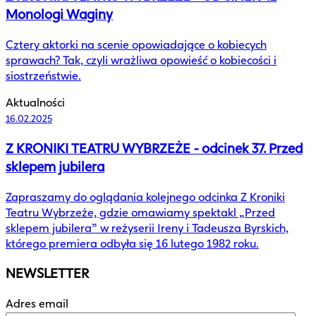
Monologi Waginy
Cztery aktorki na scenie opowiadające o kobiecych
sprawach? Tak, czyli wrażliwa opowieść o kobiecości i
siostrzeństwie.
Aktualności
16.02.2025
Z KRONIKI TEATRU WYBRZEŻE - odcinek 37. Przed
sklepem jubilera
Zapraszamy do oglądania kolejnego odcinka Z Kroniki
Teatru Wybrzeże, gdzie omawiamy spektakl „Przed
sklepem jubilera” w reżyserii Ireny i Tadeusza Byrskich,
którego premiera odbyła się 16 lutego 1982 roku.
NEWSLETTER
Adres email