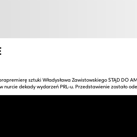
E
apremierę sztuki Władysława Zawistowskiego STĄD DO AME
y w nurcie dekady wydarzeń PRL-u. Przedstawienie zostało od