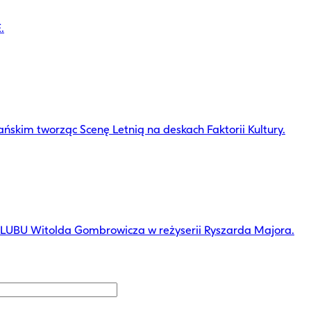
.
ńskim tworząc Scenę Letnią na deskach Faktorii Kultury.
 ŚLUBU Witolda Gombrowicza w reżyserii Ryszarda Majora.